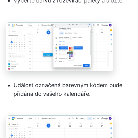
Vyberte barvu z rozevírací palety a uložte.
Událost označená barevným kódem bude
přidána do vašeho kalendáře.