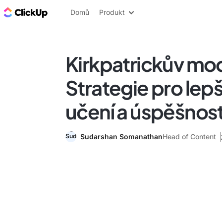
ClickUp blog
Domů
Produkt
Kirkpatrickův mo
Strategie pro lep
učení a úspěšnost
Sudarshan Somanathan
Head of Content