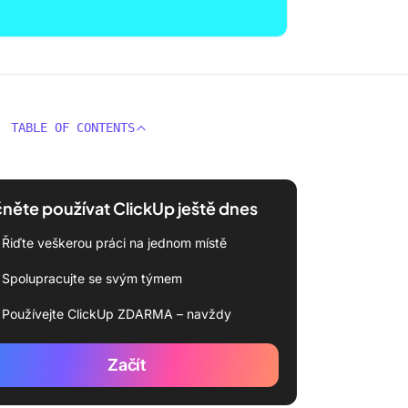
TABLE OF CONTENTS
něte používat ClickUp ještě dnes
Řiďte veškerou práci na jednom místě
Spolupracujte se svým týmem
Používejte ClickUp ZDARMA – navždy
Začít