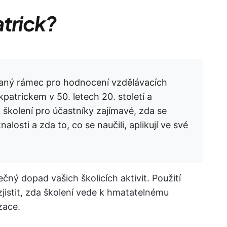
atrick?
ívaný rámec pro hodnocení vzdělávacích
atrickem v 50. letech 20. století a
 školení pro účastníky zajímavé, zda se
losti a zda to, co se naučili, aplikují ve své
ečný dopad vašich školicích aktivit. Použití
istit, zda školení vede k hmatatelnému
zace.