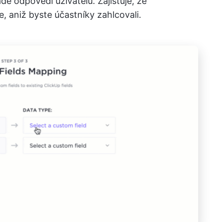
dě odpovědí uživatelů. Zajišťuje, že
, aniž byste účastníky zahlcovali.