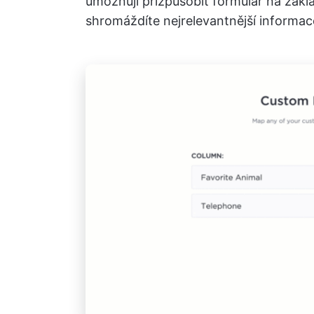
umožňují přizpůsobit formulář na zákla
shromáždíte nejrelevantnější informace