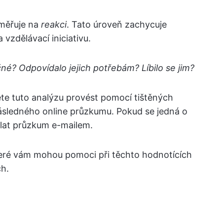
aměřuje na
reakci
. Tato úroveň zachycuje
vzdělávací iniciativu.
né? Odpovídalo jejich potřebám? Líbilo se jim?
te tuto analýzu provést pomocí tištěných
ásledného online průzkumu. Pokud se jedná o
slat průzkum e-mailem.
teré vám mohou pomoci při těchto hodnotících
ch.