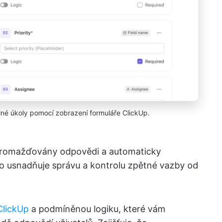
né úkoly pomocí zobrazení formuláře ClickUp.
 shromažďovány odpovědi a automaticky
To usnadňuje správu a kontrolu zpětné vazby od
ClickUp
a podmíněnou logiku, které vám