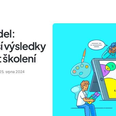
del:
ší výsledky
 školení
25. srpna 2024