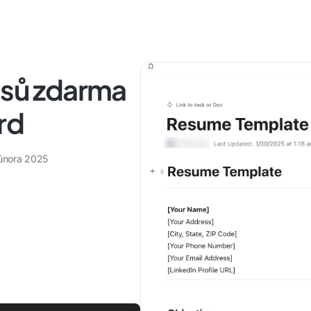
isů zdarma
rd
 února 2025