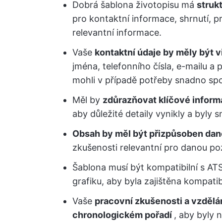
Dobrá šablona životopisu má
struk
pro kontaktní informace, shrnutí, p
relevantní informace.
Vaše
kontaktní údaje by měly být v
jména, telefonního čísla, e-mailu a 
mohli v případě potřeby snadno spoj
Měl by
zdůrazňovat klíčové infor
aby důležité detaily vynikly a byly s
Obsah by měl být přizpůsoben dan
zkušenosti relevantní pro danou poz
Šablona musí být kompatibilní s AT
grafiku, aby byla zajištěna kompatib
Vaše
pracovní zkušenosti a vzděl
chronologickém pořadí
, aby byly 