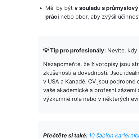
Měl by být
v souladu s průmyslový
práci
nebo obor, aby zvýšil účinnost
💡
Tip pro profesionály:
Nevíte, kdy 
Nezapomeňte, že životopisy jsou str
zkušenosti a dovednosti. Jsou ideál
v USA a Kanadě. CV jsou podrobné do
vaše akademické a profesní zázemí 
výzkumné role nebo v některých ev
Přečtěte si také:
10 šablon kariérní