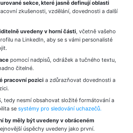
turované sekce, které jasně definují oblasti
racovní zkušenosti, vzdělání, dovednosti a další
iditelně uvedeny v horní části
, včetně vašeho
profilu na LinkedIn, aby se s vámi personalisté
it.
mace
pomocí nadpisů, odrážek a tučného textu,
nadno čitelné.
é pracovní pozici
a zdůrazňovat dovednosti a
ici.
S, tedy nesmí obsahovat složité formátování a
ilita se
systémy pro sledování uchazečů.
ání by měly být uvedeny v obráceném
nejnovější úspěchy uvedeny jako první.