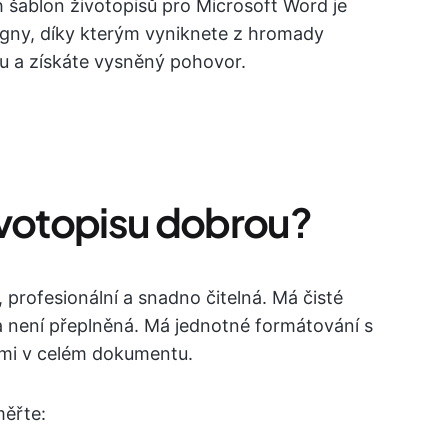
 šablon životopisů pro Microsoft Word je
signy, díky kterým vyniknete z hromady
u a získáte vysněný pohovor.
ivotopisu dobrou?
 profesionální a snadno čitelná. Má čisté
a není přeplněná. Má jednotné formátování s
ami v celém dokumentu.
měřte: