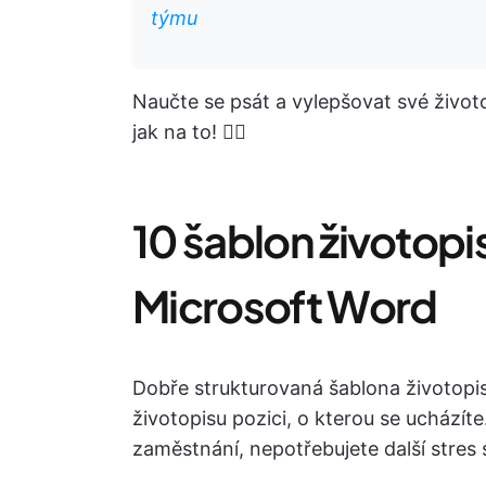
týmu
Naučte se psát a vylepšovat své životo
jak na to! 👇🏼
10 šablon životop
Microsoft Word
Dobře strukturovaná šablona životopi
životopisu pozici, o kterou se ucházít
zaměstnání, nepotřebujete další stres