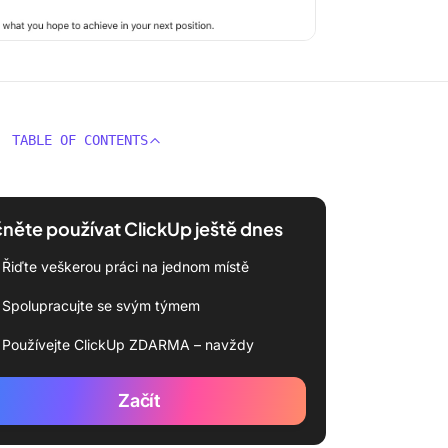
TABLE OF CONTENTS
něte používat ClickUp ještě dnes
Řiďte veškerou práci na jednom místě
Spolupracujte se svým týmem
Používejte ClickUp ZDARMA – navždy
Začít