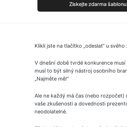
Získejte zdarma šablonu
Klikli jste na tlačítko „odeslat“ u svéh
V dnešní době tvrdé konkurence musí bý
musí to být silný nástroj osobního bra
„Najměte mě!“
Ale ne každý má čas (nebo rozpočet) n
vaše zkušenosti a dovednosti prezento
neodolatelné.