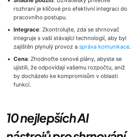
Snadné
použití
: Uživatelsky přívětivé
rozhraní je klíčové pro efektivní integraci do
pracovního postupu.
Integrace
: Zkontrolujte, zda se shrnovač
integruje s vaší stávající technologií, aby byl
zajištěn plynulý provoz a
správa komunikace
.
Cena
: Zhodnoťte cenové plány, abyste se
ujistili, že odpovídají vašemu rozpočtu, aniž
by docházelo ke kompromisům v oblasti
funkcí.
10 nejlepších AI
nástrojů pro shrnování