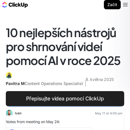
ClickUp blog
Začít
Ope
10 nejlepších nástrojů
pro shrnování videí
pomocí AI v roce 2025
8. května 2025
Pavitra M
Content Operations Specialist
Přepisujte videa pomocí ClickUp