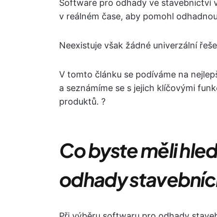
Software pro odhady ve stavebnictví vy
v reálném čase, aby pomohl odhadnout
Neexistuje však žádné univerzální řeše
V tomto článku se podíváme na nejlep
a seznámíme se s jejich klíčovými fu
produktů. ?
Co byste měli hled
odhady stavebníc
Při výběru softwaru pro odhady staveb