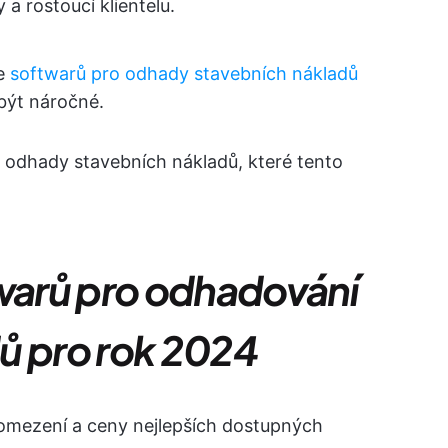
 a rostoucí klientelu.
ce
softwarů pro odhady stavebních nákladů
 být náročné.
 odhady stavebních nákladů, které tento
twarů pro odhadování
ů pro rok 2024
 omezení a ceny nejlepších dostupných