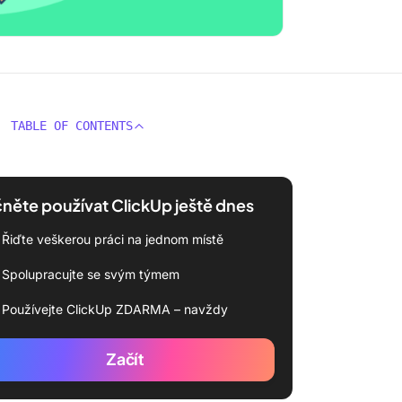
TABLE OF CONTENTS
něte používat ClickUp ještě dnes
Řiďte veškerou práci na jednom místě
Spolupracujte se svým týmem
Používejte ClickUp ZDARMA – navždy
Začít