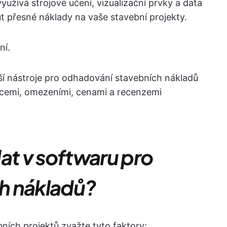
užívá strojové učení, vizualizační prvky a data
 přesné náklady na vaše stavební projekty.
ní.
ší nástroje pro odhadování stavebních nákladů
nkcemi, omezeními, cenami a recenzemi
at v softwaru pro
h nákladů?
ních projektů zvažte tyto faktory: