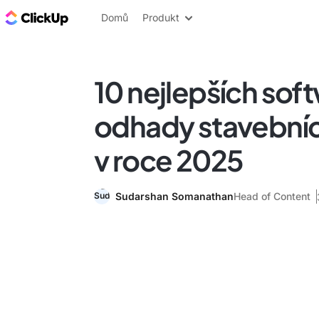
ClickUp blog
Domů
Produkt
10 nejlepších sof
odhady stavebníc
v roce 2025
Sudarshan Somanathan
Head of Content