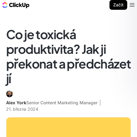
ClickUp blog
Začít
Ope
Co je toxická
produktivita? Jak ji
překonat a předcházet
jí
Alex York
Senior Content Marketing Manager
21. března 2024