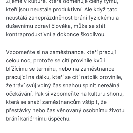
Žijeme v kultuře, která odměňuje členy týmu,
kteří jsou neustále produktivní. Ale když tato
neustálá zaneprázdněnost brání fyzickému a
duševnímu zdraví člověka, může se stát
kontraproduktivní a dokonce škodlivou.
Vzpomeňte si na zaměstnance, kteří pracují
celou noc, protože se cítí provinile kvůli
blížícímu se termínu, nebo na zaměstnance
pracující na dálku, kteří se cítí natolik provinile,
že tráví svůj volný čas snahou splnit nereálná
očekávání. Pak si vzpomeňte na kulturu shonu,
která se snaží zaměstnancům vštípit, že
přestávky nebo čas věnovaný osobnímu životu
brání kariérnímu úspěchu.