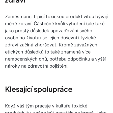
Zaměstnanci trpící toxickou produktivitou bývají
méně zdraví. Částečně kvůli vyhoření (ale také
jako prostý důsledek upozaďování svého
osobního života) se jejich duševní i fyzické
zdraví začíná zhoršovat. Kromě závažných
etických důsledků to také znamená více
nemocenských dnů, potřebu odpočinku a vyšší
nároky na zdravotní pojištění.
Klesající spolupráce
Když váš tým pracuje v kultuře toxické
produktivity, začne být neustále na hraně. Jeho