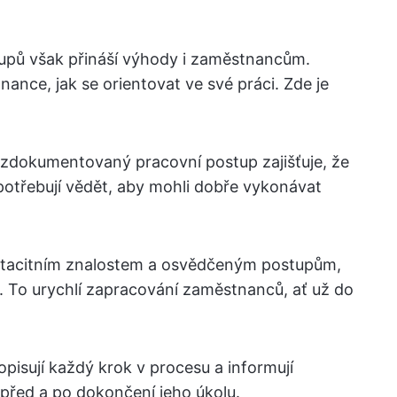
pů však přináší výhody i zaměstnancům.
ance, jak se orientovat ve své práci. Zde je
 zdokumentovaný pracovní postup zajišťuje, že
potřebují vědět, aby mohli dobře vykonávat
k tacitním znalostem a osvědčeným postupům,
. To urychlí zapracování zaměstnanců, ať už do
opisují každý krok v procesu a informují
před a po dokončení jeho úkolu.