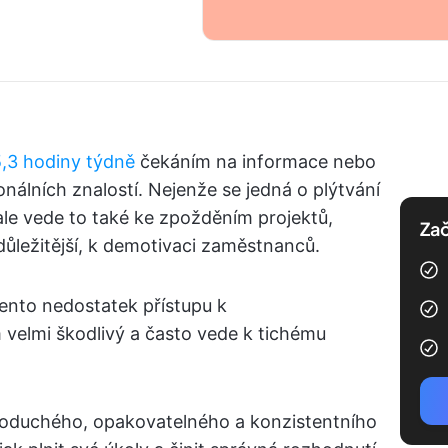
,3 hodiny týdně
čekáním na informace nebo
onálních znalostí. Nejenže se jedná o plýtvání
le vede to také ke zpožděním projektů,
Zač
ůležitější, k demotivaci zaměstnanců.
ento nedostatek přístupu k
 velmi škodlivý a často vede k tichému
oduchého, opakovatelného a konzistentního