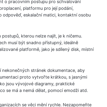
nt o pracovním postupu pro schvalování
roplacení, platformu pro její podání,
o odpověď, eskalační matici, kontaktní osobu
ostupů, kterou nelze najít, je k ničemu.
ch musí být snadno přístupný, ideálně
izované platformě, jako je sdílený disk, místní
ní nekonečných stránek dokumentace, aby
umentaci proto vytvořte krátkou, s jasnými
jako jsou vývojové diagramy, praktické
 co se má a nemá dělat, pomocí emodži atd.
rganizacích se věci mění rychle. Nezapomeňte