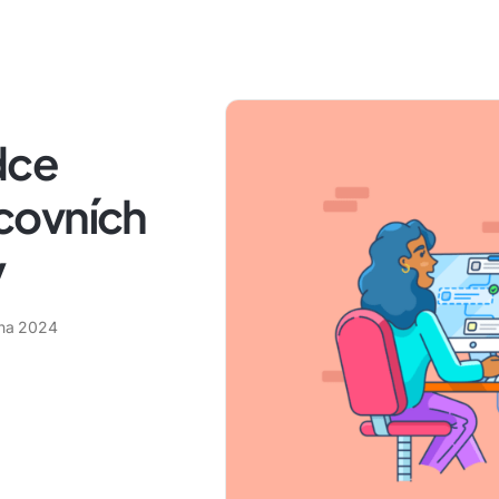
dce
covních
y
íjna 2024