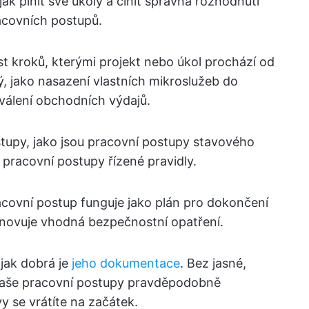
k plnit své úkoly a činit správná rozhodnutí
racovních postupů.
t kroků, kterými projekt nebo úkol prochází od
ý, jako nasazení vlastních mikroslužeb do
válení obchodních výdajů.
stupy, jako jsou pracovní postupy stavového
 pracovní postupy řízené pravidly.
racovní postup funguje jako plán pro dokončení
anovuje vhodná bezpečnostní opatření.
 jak dobrá je
jeho dokumentace
. Bez jasné,
vaše pracovní postupy pravděpodobně
 se vrátíte na začátek.