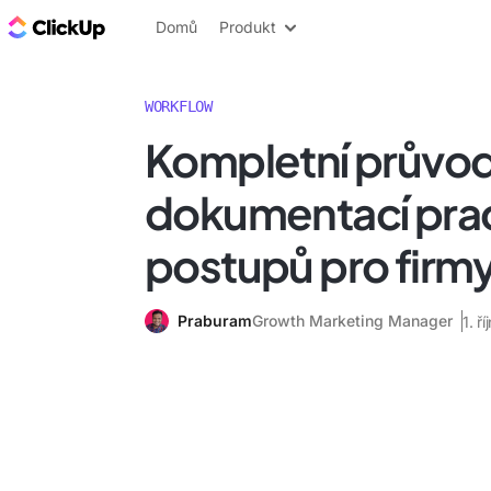
ClickUp blog
Domů
Produkt
WORKFLOW
Kompletní průvo
dokumentací pra
postupů pro firm
Praburam
Growth Marketing Manager
1. ř