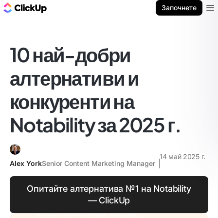
ClickUp блог
Започнете
Ope
10 най-добри
алтернативи и
конкуренти на
Notability за 2025 г.
14 май 2025 г.
Alex York
Senior Content Marketing Manager
Опитайте алтернатива №1 на Notability
— ClickUp