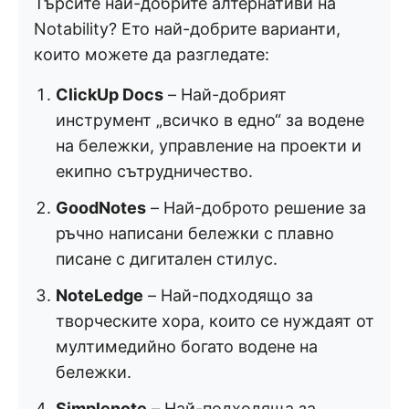
Търсите най-добрите алтернативи на
Notability? Ето най-добрите варианти,
които можете да разгледате:
ClickUp Docs
– Най-добрият
инструмент „всичко в едно“ за водене
на бележки, управление на проекти и
екипно сътрудничество.
GoodNotes
– Най-доброто решение за
ръчно написани бележки с плавно
писане с дигитален стилус.
NoteLedge
– Най-подходящо за
творческите хора, които се нуждаят от
мултимедийно богато водене на
бележки.
Simplenote
– Най-подходяща за