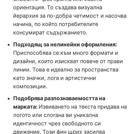
ориентация. То създава визуална
йерархия за по-добра четимост и насочва
начина, по който потребителите
консумират съдържанието.
Подходящ за нелинейни оформления:
Приспособява се към много формати и
дизайни, които изискват повече от прави
линии. Това е идеално за пространства
като значки, лога и артистични
композиции.
Подобрява разпознаваемостта на
марката:
Извиването на текста придава на
логото или слогана ви уникална
идентичност чрез свободното си
движение. Този фин щрих засилва