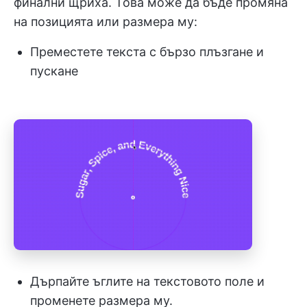
финални щриха. Това може да бъде промяна
на позицията или размера му:
Преместете текста с бързо плъзгане и
пускане
Дърпайте ъглите на текстовото поле и
променете размера му.