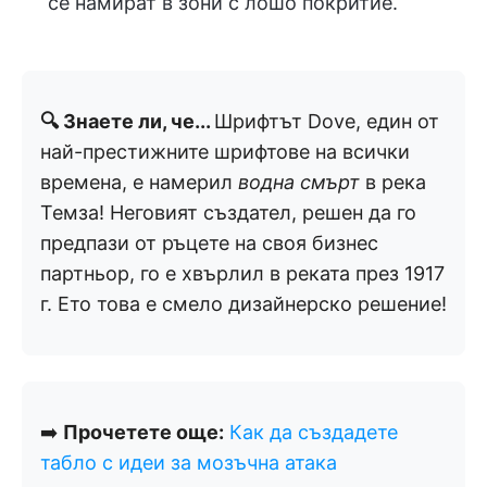
се намират в зони с лошо покритие.
🔍 Знаете ли, че...
Шрифтът Dove, един от
най-престижните шрифтове на всички
времена, е намерил
водна смърт
в река
Темза! Неговият създател, решен да го
предпази от ръцете на своя бизнес
партньор, го е хвърлил в реката през 1917
г. Ето това е смело дизайнерско решение!
➡️
Прочетете още:
Как да създадете
табло с идеи за мозъчна атака