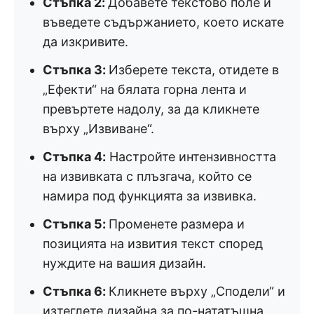
Стъпка 2:
Добавете текстово поле и
въведете съдържанието, което искате
да изкривите.
Стъпка 3:
Изберете текста, отидете в
„Ефекти“ на бялата горна лента и
превъртете надолу, за да кликнете
върху „Извиване“.
Стъпка 4:
Настройте интензивността
на извивката с плъзгача, който се
намира под функцията за извивка.
Стъпка 5:
Променете размера и
позицията на извития текст според
нуждите на вашия дизайн.
Стъпка 6:
Кликнете върху „Сподели“ и
изтеглете дизайна за по-нататъшна