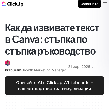
ClickUp блог
Започнете
Ope
Как да извивате текст
в Canva: стъпка по
стъпка ръководство
21 март 2025 г.
Praburam
Growth Marketing Manager
Опитайте AI в ClickUp Whiteboards –
вашият партньор за визуализация