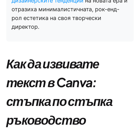
дизайнерските тенденции
на новата ера и
отразиха минималистичната, рок-енд-
рол естетика на своя творчески
директор.
Как да извивате
текст в Canva:
стъпка по стъпка
ръководство