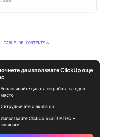
TABLE OF CONTENTS
почнете да използвате ClickUp още
ес
Управлявайте цялата си работа на едно
място
Сътрудничете с екипа си
Използвайте ClickUp БЕЗПЛАТНО –
завинаги