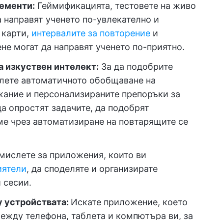
ементи:
Геймификацията, тестовете на живо
 направят ученето по-увлекателно и
 карти,
интервалите за повторение
и
не могат да направят ученето по-приятно.
а изкуствен интелект:
За да подобрите
слете автоматичното обобщаване на
жание и персонализираните препоръки за
да опростят задачите, да подобрят
ме чрез автоматизиране на повтарящите се
ислете за приложения, които ви
иятели
, да споделяте и организирате
 сесии.
 устройствата:
Искате приложение, което
ежду телефона, таблета и компютъра ви, за