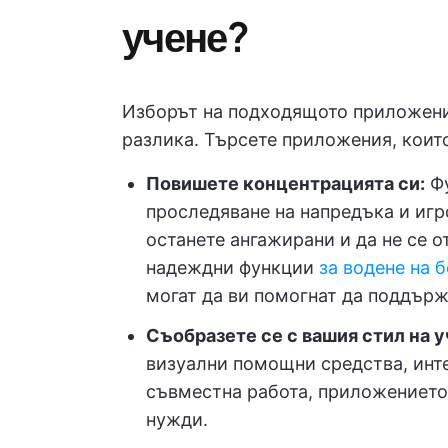
учене?
Изборът на подходящото приложени
разлика. Търсете приложения, коит
Повишете концентрацията си:
Фу
проследяване на напредъка и игр
останете ангажирани и да не се о
надеждни функции
за водене на 
могат да ви помогнат да поддърж
Съобразете се с вашия стил на у
визуални помощни средства, инт
съвместна работа, приложението
нужди.