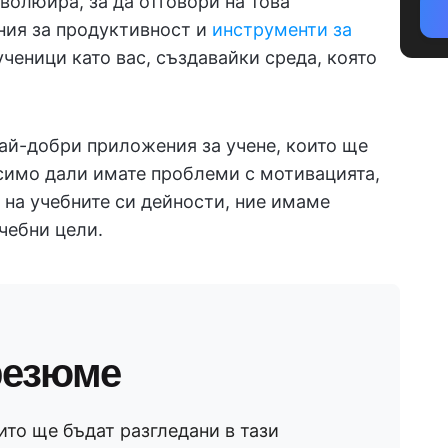
еволюира, за да отговори на това
ния за продуктивност и
инструменти за
ченици като вас, създавайки среда, която
най-добри приложения за учене, които ще
симо дали имате проблеми с мотивацията,
 на учебните си дейности, ние имаме
чебни цели.
резюме
ито ще бъдат разгледани в тази