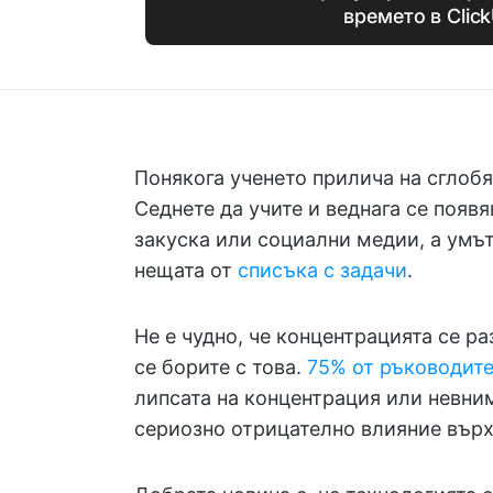
времето в Clic
Понякога ученето прилича на сглобя
Седнете да учите и веднага се появ
закуска или социални медии, а умът
нещата от
списъка с задачи
.
Не е чудно, че концентрацията се ра
се борите с това.
75% от ръководит
липсата на концентрация или невни
сериозно отрицателно влияние върх