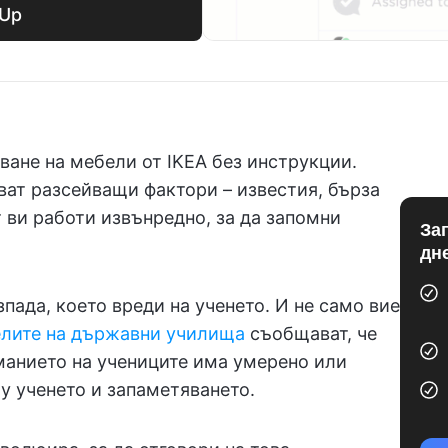
kUp
ване на мебели от IKEA без инструкции.
яват разсейващи фактори – известия, бърза
 ви работи извънредно, за да запомни
За
дн
зпада, което вреди на ученето. И не само вие
елите на държавни училища
съобщават, че
манието на учениците има умерено или
у ученето и запаметяването.