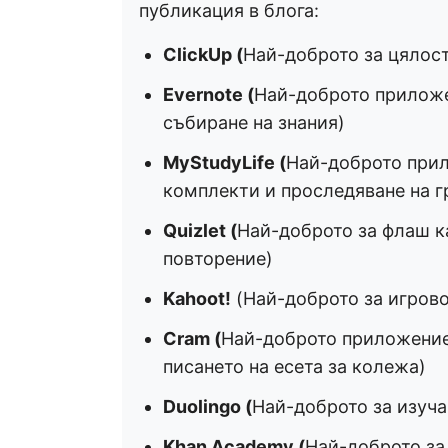
публикация в блога:
ClickUp (
Най-доброто за цялост
Evernote (
Най-доброто приложе
събиране на знания)
MyStudyLife (
Най-доброто прил
комплекти и проследяване на г
Quizlet (
Най-доброто за флаш ка
повторение)
Kahoot!
(Най-доброто за игрово
Cram (
Най-доброто приложение
писането на есета за колежа)
Duolingo (
Най-доброто за изуча
Khan Academy (
Най-доброто за