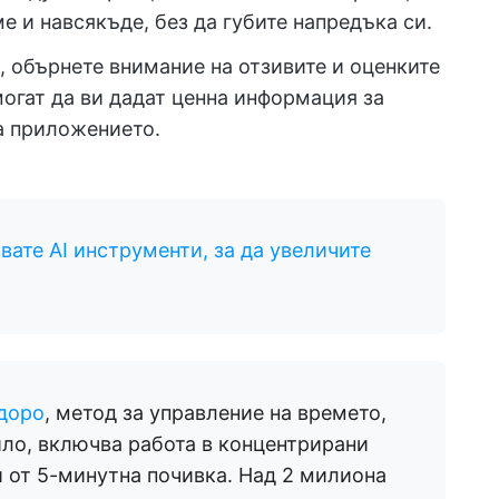
е и навсякъде, без да губите напредъка си.
, обърнете внимание на отзивите и оценките
могат да ви дадат ценна информация за
а приложението.
вате AI инструменти, за да увеличите
доро
, метод за управление на времето,
ло, включва работа в концентрирани
 от 5-минутна почивка. Над 2 милиона