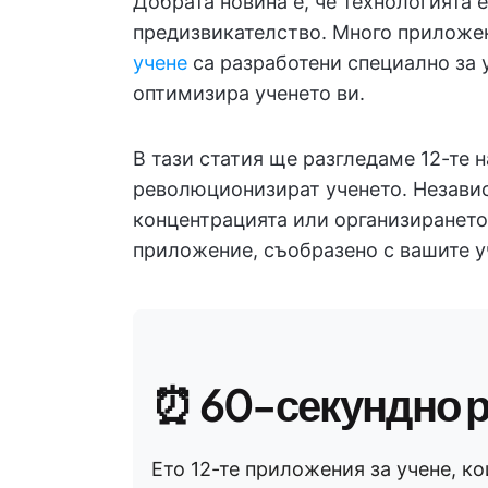
Добрата новина е, че технологията 
предизвикателство. Много приложе
учене
са разработени специално за у
оптимизира ученето ви.
В тази статия ще разгледаме 12-те 
революционизират ученето. Незави
концентрацията или организирането
приложение, съобразено с вашите у
⏰ 60-секундно 
Ето 12-те приложения за учене, ко