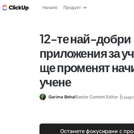
ClickUp блог
Начало
Продукт
12-те най-добри
приложения за уч
ще променят начи
учене
Garima Behal
Senior Content Editor
5 март
Останете фокусирани с про