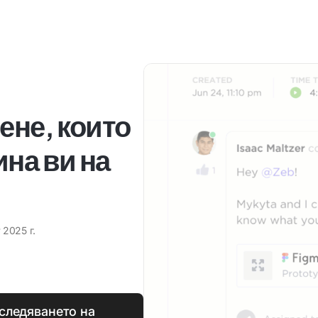
ене, които
на ви на
 2025 г.
следяването на