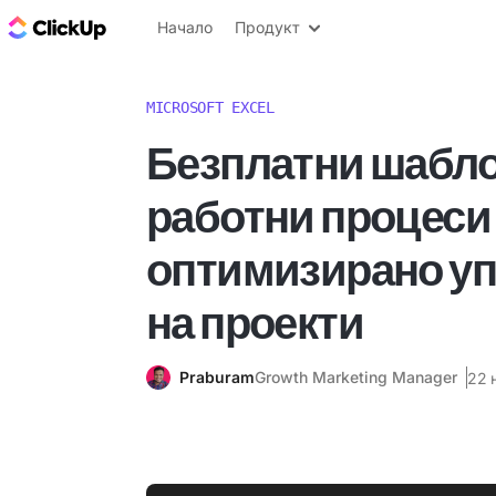
ClickUp блог
Начало
Продукт
MICROSOFT EXCEL
Безплатни шабло
работни процеси 
оптимизирано у
на проекти
Praburam
Growth Marketing Manager
22 