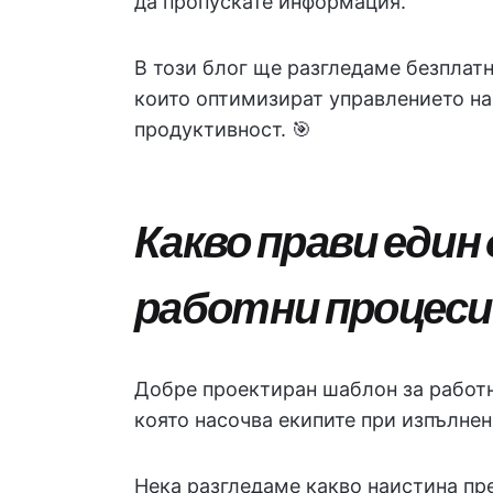
да пропускате информация.
В този блог ще разгледаме безплатн
които оптимизират управлението на
продуктивност. 🎯
Какво прави един
работни процеси 
Добре проектиран шаблон за работни
която насочва екипите при изпълнен
Нека разгледаме какво наистина пр