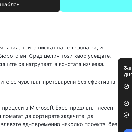
 шаблон
мняния, които пискат на телефона ви, и
бюрото ви. Сред целия този хаос усещате,
ачите се натрупват, а яснотата изчезва.
За
дн
ите се чувстват претоварени без ефективна
процеси в Microsoft Excel предлагат лесен
и помагат да сортирате задачите, да
авлявате едновременно няколко проекта, без