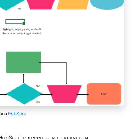
рез
HubSpot
HubSpot е лесен за използване и