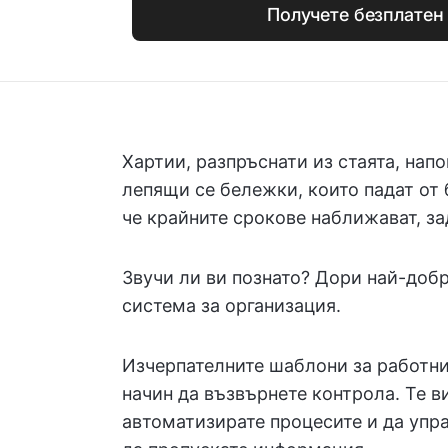
Получете безплатен
Хартии, разпръснати из стаята, напо
лепящи се бележки, които падат от 
че крайните срокове наближават, зад
Звучи ли ви познато? Дори най-добр
система за организация.
Изчерпателните шаблони за работни 
начин да възвърнете контрола. Те в
автоматизирате процесите и да упр