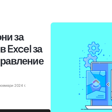
ни за
в Excel за
правление
ноември 2024 г.