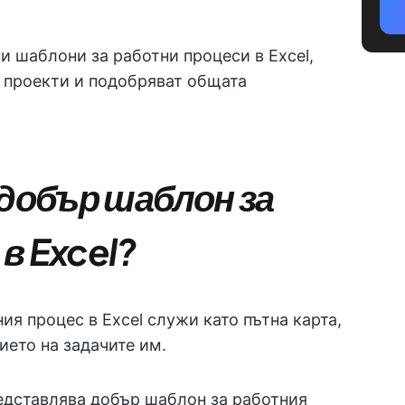
и шаблони за работни процеси в Excel,
 проекти и подобряват общата
 добър шаблон за
в Excel?
я процес в Excel служи като пътна карта,
ието на задачите им.
едставлява добър шаблон за работния