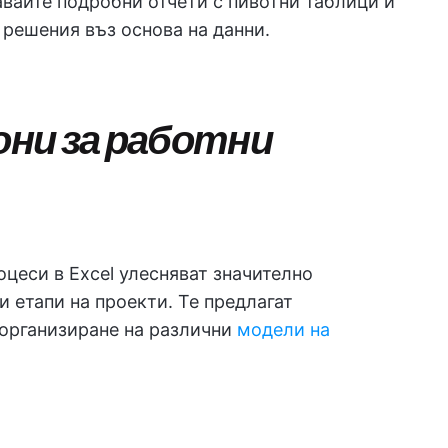
вайте подробни отчети с пивотни таблици и
 решения въз основа на данни.
ни за работни
цеси в Excel улесняват значително
и етапи на проекти. Те предлагат
организиране на различни
модели на