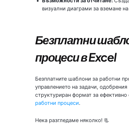
Възможности за отчитане:
Създа
визуални диаграми за вземане на
Безплатни шабло
процеси в Excel
Безплатните шаблони за работни про
управлението на задачи, одобрения 
структуриран формат за ефективно 
работни процеси
.
Нека разгледаме няколко! 📃