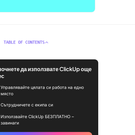
TABLE OF CONTENTS
почнете да използвате ClickUp още
ес
Управлявайте цялата си работа на едно
място
Сътрудничете с екипа си
Използвайте ClickUp БЕЗПЛАТНО –
завинаги