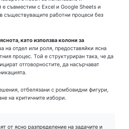
е съвместим с Excel и Google Sheets и
 в съществуващите работни процеси без
яснота, като използва колони за
ва на отдел или роля, предоставяйки ясна
тния процес. Той е структуриран така, че да
ицират отговорностите, да насърчават
никацията.
решения, отбелязани с ромбовидни фигури,
ане на критичните избори.
ят от ясно разпределение на задачите и