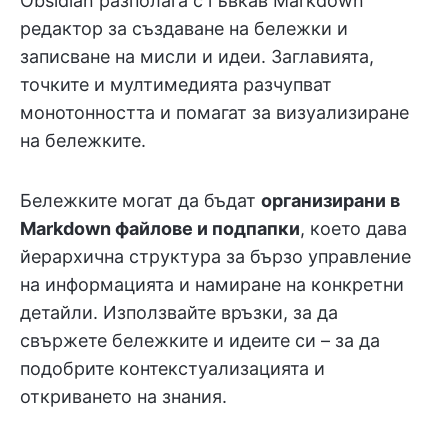
Obsidian разполага с гъвкав Markdown
редактор за създаване на бележки и
записване на мисли и идеи. Заглавията,
точките и мултимедията разчупват
монотонността и помагат за визуализиране
на бележките.
Бележките могат да бъдат
организирани в
Markdown файлове и подпапки
, което дава
йерархична структура за бързо управление
на информацията и намиране на конкретни
детайли. Използвайте връзки, за да
свържете бележките и идеите си – за да
подобрите контекстуализацията и
откриването на знания.