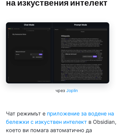
на изкуствения интелект
чрез
Joplin
Чат режимът е
приложение за водене на
бележки с изкуствен интелект
в Obsidian,
което ви помага автоматично да