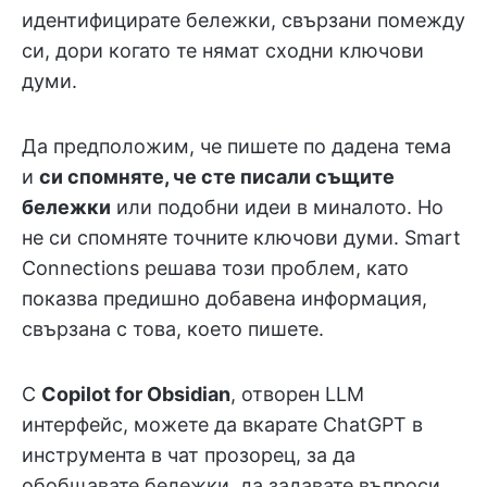
идентифицирате бележки, свързани помежду
си, дори когато те нямат сходни ключови
думи.
Да предположим, че пишете по дадена тема
и
си спомняте, че сте писали същите
бележки
или подобни идеи в миналото. Но
не си спомняте точните ключови думи. Smart
Connections решава този проблем, като
показва предишно добавена информация,
свързана с това, което пишете.
С
Copilot for Obsidian
, отворен LLM
интерфейс, можете да вкарате ChatGPT в
инструмента в чат прозорец, за да
обобщавате бележки, да задавате въпроси,