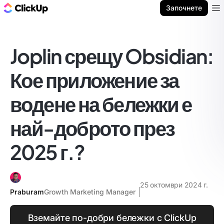
ClickUp блог
Започнете
Ope
Joplin срещу Obsidian:
Кое приложение за
водене на бележки е
най-доброто през
2025 г.?
25 октомври 2024 г.
Praburam
Growth Marketing Manager
Вземайте по-добри бележки с ClickUp