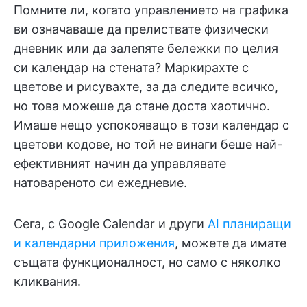
Помните ли, когато управлението на графика
ви означаваше да прелиствате физически
дневник или да залепяте бележки по целия
си календар на стената? Маркирахте с
цветове и рисувахте, за да следите всичко,
но това можеше да стане доста хаотично.
Имаше нещо успокояващо в този календар с
цветови кодове, но той не винаги беше най-
ефективният начин да управлявате
натовареното си ежедневие.
Сега, с Google Calendar и други
AI планиращи
и календарни приложения
, можете да имате
същата функционалност, но само с няколко
кликвания.