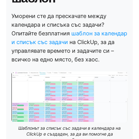
Уморени сте да прескачате между
календара и списъка със задачи?
Опитайте безплатния
шаблон за календар
и списък със задачи
на ClickUp, за да
управлявате времето и задачите си –
всичко на едно място, без хаос.
Шаблонът за списък със задачи в календара на
ClickUp е създаден, за да ви помогне да