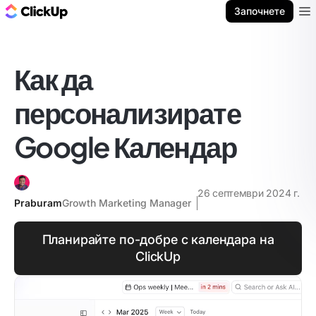
ClickUp блог
Започнете
Ope
Как да
персонализирате
Google Календар
26 септември 2024 г.
Praburam
Growth Marketing Manager
Планирайте по-добре с календара на
ClickUp