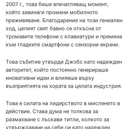
2007 г., това беше впечатляващ момент,
който завинаги промени мобилното
преживяване. Благодарение на този гениален
ход, целият свят бавно се откъсна от
тромавите телефони с клавиатури и премина
към гладките смартфони с сензорни екрани.
Това събитие утвърди Джобс като надежден
авторитет, който постоянно генерираше
иновативни идеи и влияеше върху
възприятията на хората за цялата индустрия.
Това е силата на лидерството в мисленето в
действие. Става дума не толкова за
размахване с лъскави титли, колкото за
утвърждаване на себе си като надежден