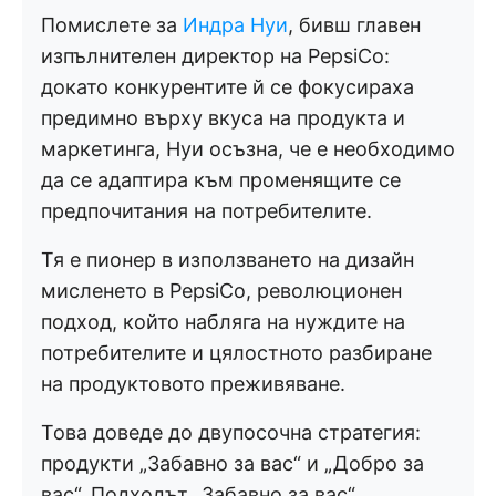
Помислете за
Индра Нуи
, бивш главен
изпълнителен директор на PepsiCo:
докато конкурентите й се фокусираха
предимно върху вкуса на продукта и
маркетинга, Нуи осъзна, че е необходимо
да се адаптира към променящите се
предпочитания на потребителите.
Тя е пионер в използването на дизайн
мисленето в PepsiCo, революционен
подход, който набляга на нуждите на
потребителите и цялостното разбиране
на продуктовото преживяване.
Това доведе до двупосочна стратегия:
продукти „Забавно за вас“ и „Добро за
вас“. Подходът „Забавно за вас“