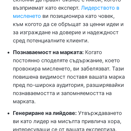
възприемат като експерт.
Лидерството в
мисленето
ви позиционира като човек,
към когото да се обръщат за ценни идеи и
за изграждане на доверие и надеждност
сред потенциалните клиенти.
Познаваемост на марката:
Когато
постоянно споделяте съдържание, което
провокира мисленето, ви забелязват. Тази
повишена видимост поставя вашата марка
пред по-широка аудитория, разширявайки
познаваемостта и запомняемостта на
марката.
Генериране на лийдове:
Утвърждаването
ви като лидер на мисълта привлича хора,
интересуващи се от вашата експертиза.