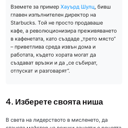
Вземете за пример
Хауърд Шулц
, бивш
главен изпълнителен директор на
Starbucks. Той не просто продаваше
кафе, а революционизира преживяването
в кафенетата, като създаде „трето място“
– приветлива среда извън дома и
работата, където хората могат да
създават връзки и да „се събират,
отпускат и разговарят“.
4. Изберете своята ниша
В света на лидерството в мисленето, да
станете майстор на всички занаяти е рецепта