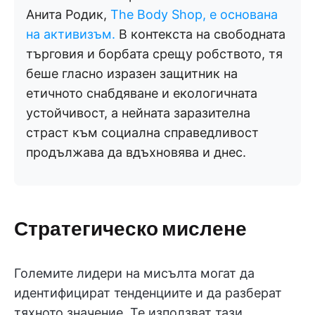
Анита Родик,
The Body
Shop, е основана
на активизъм.
В контекста на свободната
търговия и борбата срещу робството, тя
беше гласно изразен защитник на
етичното снабдяване и екологичната
устойчивост, а нейната заразителна
страст към социална справедливост
продължава да вдъхновява и днес.
Стратегическо мислене
Големите лидери на мисълта могат да
идентифицират тенденциите и да разберат
тяхното значение. Те използват тази