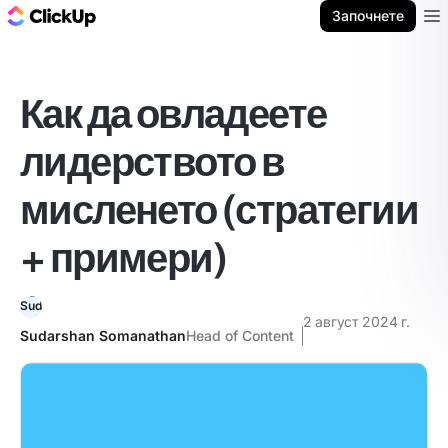
ClickUp блог
Започнете
Ope
Как да овладеете
лидерството в
мисленето (стратегии
+ примери)
2 август 2024 г.
Sudarshan Somanathan
Head of Content