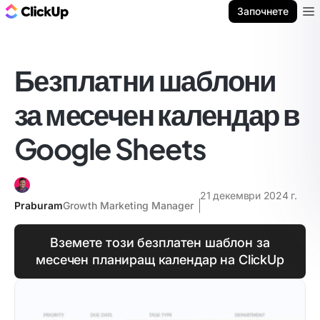
ClickUp блог
Започнете
Ope
Безплатни шаблони
за месечен календар в
Google Sheets
21 декември 2024 г.
Praburam
Growth Marketing Manager
Вземете този безплатен шаблон за
месечен планиращ календар на ClickUp