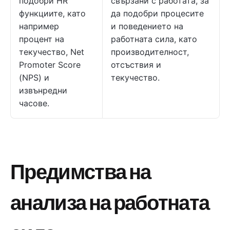
подобри HR
свързани с работата, за
функциите, като
да подобри процесите
например
и поведението на
процент на
работната сила, като
текучество, Net
производителност,
Promoter Score
отсъствия и
(NPS) и
текучество.
извънредни
часове.
Предимства на
анализа на работната