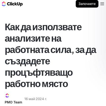
ClickUp блог
Започнете
Ope
Как да използвате
анализите на
работната сила, за да
създадете
процъфтяващо
работно място
16 май 2024 г.
PMO Team