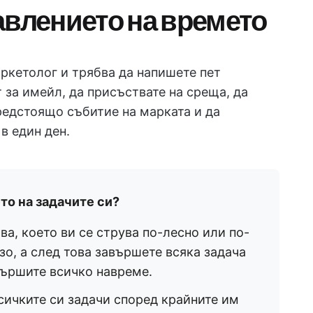
авлението на времето
аркетолог и трябва да напишете пет
 за имейл, да присъствате на среща, да
редстоящо събитие на марката и да
в един ден.
то на задачите си?
ва, което ви се струва по-лесно или по-
зо, а след това завършете всяка задача
вършите всичко навреме.
сичките си задачи според крайните им