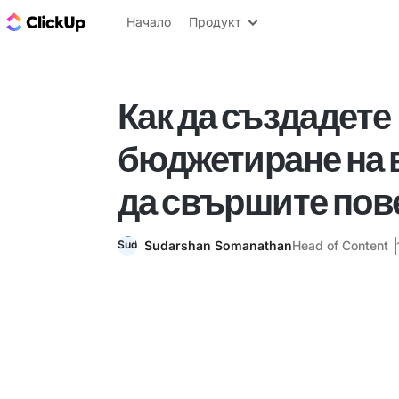
ClickUp блог
Начало
Продукт
Как да създадете
бюджетиране на в
да свършите пов
Sudarshan Somanathan
Head of Content