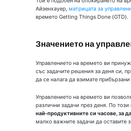
Той е подобен на блокирането на в
Айзенхауер,
матрицата за управлен
времето Getting Things Done (GTD).
Значението на управле
Управлението на времето ви принуж
със задачите решения за деня си, пр
да се налага да взимате прибързани
Управлението на времето ви позвол
различни задачи през деня. По този
най-продуктивните си часове, за д
малко важните задачи да оставите з