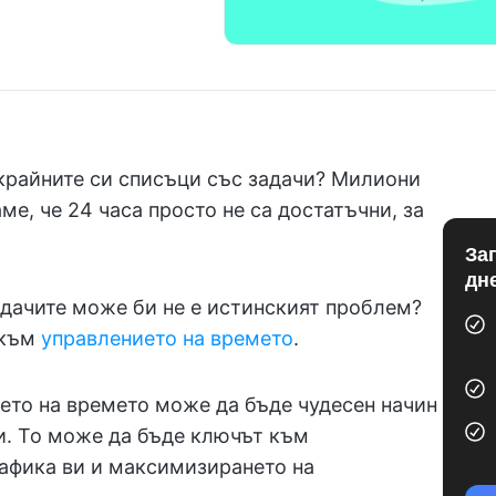
зкрайните си списъци със задачи? Милиони
ме, че 24 часа просто не са достатъчни, за
За
дн
адачите може би не е истинският проблем?
 към
управлението на времето
.
нето на времето може да бъде чудесен начин
чи. То може да бъде ключът към
афика ви и максимизирането на