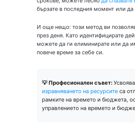
срокове, можете лесно
да спазвате
бързате в последния момент или да 
И още нещо: този метод ви позволя
през деня. Като идентифицирате дей
можете да ги елиминирате или да и
повече време за себе си.
💡 Професионален съвет:
Усвояв
изравняването на ресурсите
са от
рамките на времето и бюджета, ос
управлението на времето и бюдже