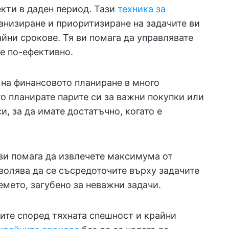
кти в даден период. Тази
техника за
низиране и приоритизиране на задачите ви
айни срокове. Тя ви помага да управлявате
е по-ефективно.
 на финансовото планиране в много
о планирате парите си за важни покупки или
и, за да имате достатъчно, когато е
ви помага да извлечете максимума от
волява да се съсредоточите върху задачите
емето, загубено за неважни задачи.
ите според тяхната спешност и крайни