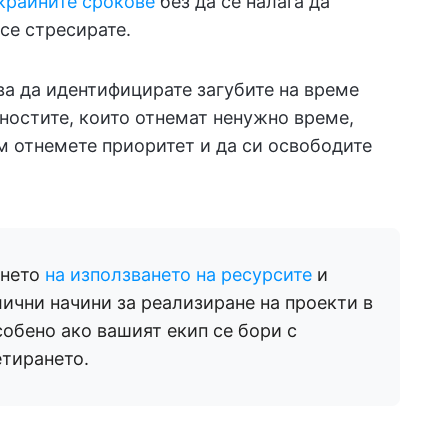
 крайните срокове
без да се налага да
се стресирате.
ва да идентифицирате загубите на време
ностите, които отнемат ненужно време,
м отнемете приоритет и да си освободите
ането
на използването на ресурсите
и
лични начини за реализиране на проекти в
обено ако вашият екип се бори с
тирането.