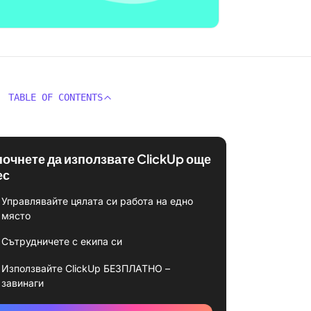
TABLE OF CONTENTS
почнете да използвате ClickUp още
ес
Управлявайте цялата си работа на едно
място
Сътрудничете с екипа си
Използвайте ClickUp БЕЗПЛАТНО –
завинаги