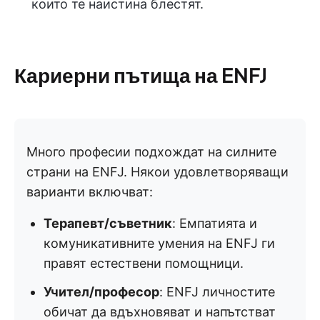
които те наистина блестят.
Кариерни пътища на ENFJ
Много професии подхождат на силните
страни на ENFJ. Някои удовлетворяващи
варианти включват:
Терапевт/съветник
: Емпатията и
комуникативните умения на ENFJ ги
правят естествени помощници.
Учител/професор
: ENFJ личностите
обичат да вдъхновяват и напътстват