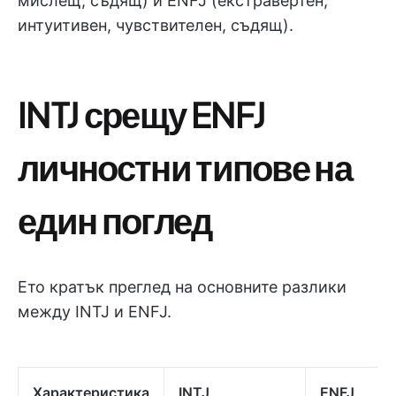
мислещ, съдящ) и ENFJ (екстравертен,
интуитивен, чувствителен, съдящ).
INTJ срещу ENFJ
личностни типове на
един поглед
Ето кратък преглед на основните разлики
между INTJ и ENFJ.
Характеристика
INTJ
ENFJ