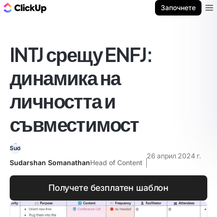
ClickUp блог
Започнете
Ope
INTJ срещу ENFJ:
динамика на
личността и
съвместимост
26 април 2024 г.
Sudarshan Somanathan
Head of Content
Получете безплатен шаблон