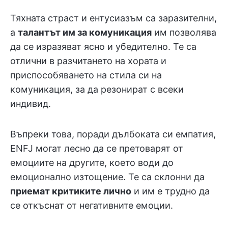
Тяхната страст и ентусиазъм са заразителни,
а
талантът им за комуникация
им позволява
да се изразяват ясно и убедително. Те са
отлични в разчитането на хората и
приспособяването на стила си на
комуникация, за да резонират с всеки
индивид.
Въпреки това, поради дълбоката си емпатия,
ENFJ могат лесно да се претоварят от
емоциите на другите, което води до
емоционално изтощение. Те са склонни да
приемат критиките лично
и им е трудно да
се откъснат от негативните емоции.