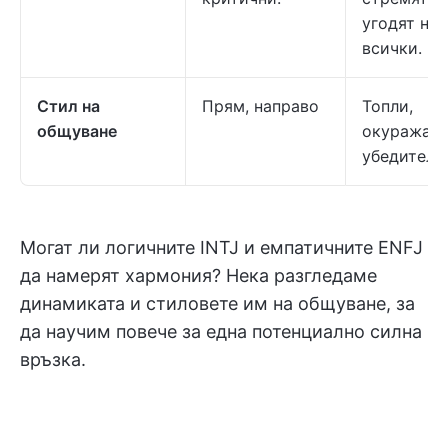
угодят на
всички.
Стил на
Прям, направо
Топли,
общуване
окуражав
убедителн
Могат ли логичните INTJ и емпатичните ENFJ
да намерят хармония? Нека разгледаме
динамиката и стиловете им на общуване, за
да научим повече за една потенциално силна
връзка.