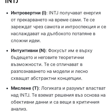
INTJ
Интровертни (I)
: INTJ получават енергия
от прекарването на време сами. Те се
зареждат чрез самота и интроспекция и се
наслаждават на дълбокото потапяне в
сложни идеи.
Интуитивни (N)
: Фокусът им е върху
бъдещето и неговите теоретични
възможности. Те се отличават в
разпознаването на модели и лесно
схващат абстрактни концепции.
Мислене (T)
: Логиката и разумът властват
над INTJ. Те вземат решения въз основа на
обективни данни и са вещи в критичния
анализ.