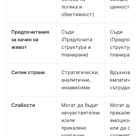
логика и
ценности)
обективност)
Предпочитания
Съди
Съди
за начин на
(Предпочита
(Предпочи
живот
структура и
структура
планиране)
планиране
Силни страни
Стратегически,
Вдъхновяв
аналитични,
емпатични
независими
сътрудни
Слабости
Могат да бъдат
Могат да 
нечувствителни
прекалено
и/или
емоционал
прекалено
или да се
критични.
стремят д