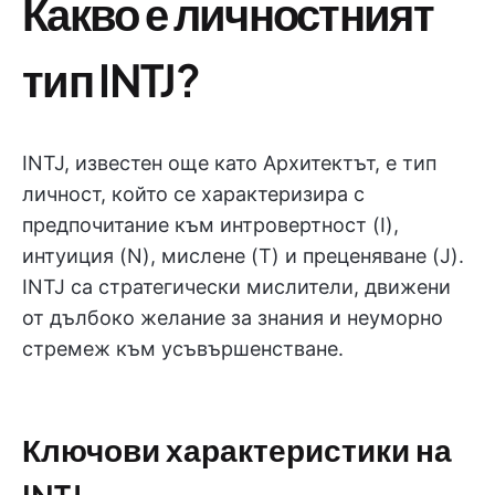
Какво е личностният
тип INTJ?
INTJ, известен още като Архитектът, е тип
личност, който се характеризира с
предпочитание към интровертност (I),
интуиция (N), мислене (T) и преценяване (J).
INTJ са стратегически мислители, движени
от дълбоко желание за знания и неуморно
стремеж към усъвършенстване.
Ключови характеристики на