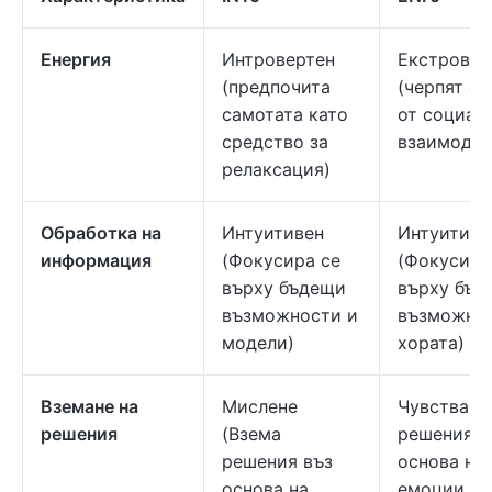
Енергия
Интровертен
Екстровер
(предпочита
(черпят ен
самотата като
от социал
средство за
взаимодей
релаксация)
Обработка на
Интуитивен
Интуитиве
информация
(Фокусира се
(Фокусира
върху бъдещи
върху бъд
възможности и
възможнос
модели)
хората)
Вземане на
Мислене
Чувства (
решения
(Взема
решения в
решения въз
основа на
основа на
емоции и