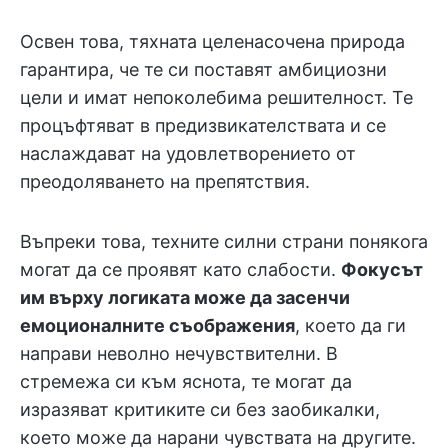
Освен това, тяхната целенасочена природа
гарантира, че те си поставят амбициозни
цели и имат непоколебима решителност. Те
процъфтяват в предизвикателствата и се
наслаждават на удовлетворението от
преодоляването на препятствия.
Въпреки това, техните силни страни понякога
могат да се проявят като слабости.
Фокусът
им върху логиката може да засенчи
емоционалните съображения
, което да ги
направи неволно нечувствителни. В
стремежа си към яснота, те могат да
изразяват критиките си без заобикалки,
което може да нарани чувствата на другите.