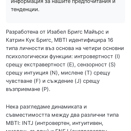
информация за нашите предпочитания и
тенденции.
Разработена от Изабел Бригс Майърс и
Катрин Кук Бригс, MBTI идентифицира 16
типа личности въз основа на четири основни
психологически функции: интровертност (I)
срещу екстравертност (E), сензорност (S)
срещу интуиция (N), мислене (T) срещу
чувстване (F) и съждение (J) срещу
възприемане (P).
Нека разгледаме динамиката и
съвместимостта между два различни типа
MBTI: INTJ (интровертен, интуитивен,