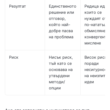
Резултат
Единственото
Редица идеи
решение или
които се
отговор,
нуждаят от
който най-
по-нататъшн
добре пасва
обмисляне с
на проблема
конвергентн
мислене
Риск
Нисък риск,
Висок риск
тъй като се
поради
основава на
несигурност
утвърдени
на неизпита
методи/
идеи
опции