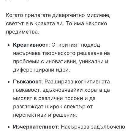
Когато прилагате дивергентно мислене,
светът е в краката ви. То има няколко
предимства.
Креативност
: Откритият подход
насърчава творческото решаване на
проблеми с иновативни, уникални и
диференцирани идеи.
Гъвкавост
: Разширява когнитивната
гъвкавост, вдъхновявайки хората да
мислят в различни посоки и да
разглеждат широк спектър от
перспективи и решения.
Изчерпателност
: Насърчава задълбочено