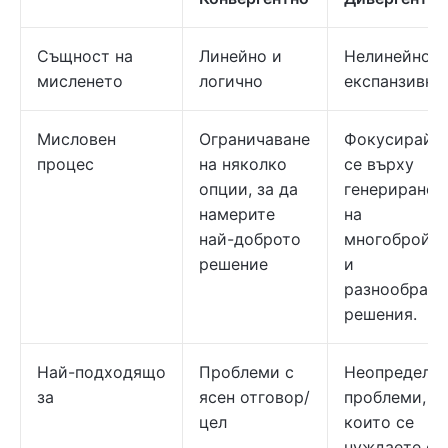
Същност на
Линейно и
Нелинейно и
мисленето
логично
експанзивно
Мисловен
Ограничаване
Фокусирайт
процес
на няколко
се върху
опции, за да
генериранет
намерите
на
най-доброто
многобройн
решение
и
разнообразн
решения.
Най-подходящо
Проблеми с
Неопределе
за
ясен отговор/
проблеми, за
цел
които се
нуждаете от