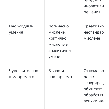
иновативни
решения
Необходими
Логическо
Креативност
умения
мислене,
нестандартн
критично
мислене
мислене и
аналитични
умения
Чувствителност
Бързо и
Отнема вре
към времето
повторяемо
да се
генерират,
обмислят и
обработят
всички идеи.