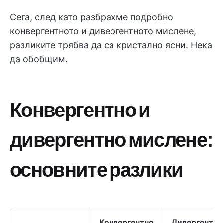
Сега, след като разбрахме подробно
конвергентното и дивергентното мислене,
разликите трябва да са кристално ясни. Нека
да обобщим.
Конвергентно и
дивергентно мислене:
основните разлики
Конвергентно
Дивергентно