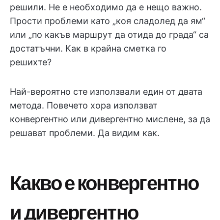
решили. Не е необходимо да е нещо важно.
Прости проблеми като „коя сладолед да ям“
или „по какъв маршрут да отида до града“ са
достатъчни. Как в крайна сметка го
решихте?
Най-вероятно сте използвали един от двата
метода. Повечето хора използват
конвергентно или дивергентно мислене, за да
решават проблеми. Да видим как.
Какво е конвергентно
и дивергентно