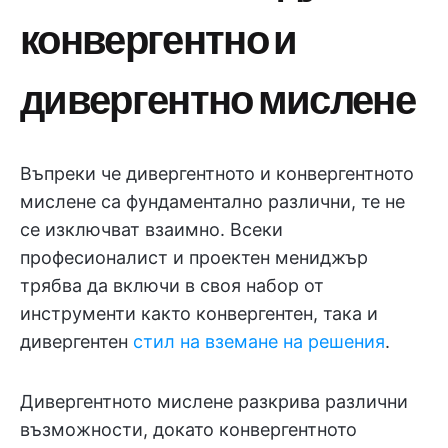
конвергентно и
дивергентно мислене
Въпреки че дивергентното и конвергентното
мислене са фундаментално различни, те не
се изключват взаимно. Всеки
професионалист и проектен мениджър
трябва да включи в своя набор от
инструменти както конвергентен, така и
дивергентен
стил на вземане на решения
.
Дивергентното мислене разкрива различни
възможности, докато конвергентното