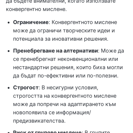
да бъдете внимателни, когато използвате
конвергентно мислене.
Ограничение
: Конвергентното мислене
може да ограничи творческите идеи и
потенциала за иновативни решения.
Пренебрегване на алтернативи
: Може да
се пренебрегнат неконвенционални или
нестандартни решения, които биха могли
да бъдат по-ефективни или по-полезни.
Строгост
: В несигурни условия,
строгостта на конвергентното мислене
може да попречи на адаптирането към
новопоявила се информация/
предизвикателства.
Риск от групово мислене
: В групите