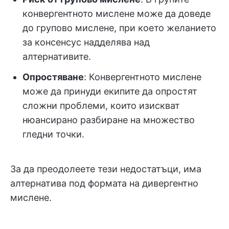
конвергентното мислене може да доведе
до групово мислене, при което желанието
за консенсус надделява над
алтернативите.
Опростяване
: Конвергентното мислене
може да принуди екипите да опростят
сложни проблеми, които изискват
нюансирано разбиране на множество
гледни точки.
За да преодолеете тези недостатъци, има
алтернатива под формата на дивергентно
мислене.