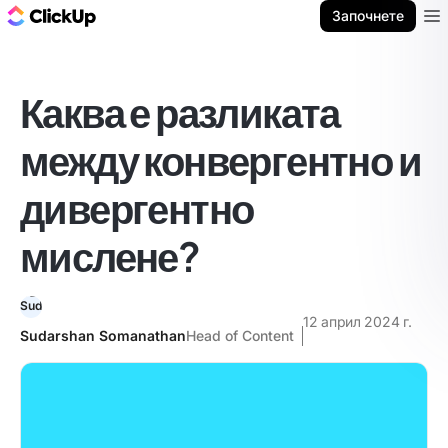
ClickUp блог
Започнете
Ope
Каква е разликата
между конвергентно и
дивергентно
мислене?
12 април 2024 г.
Sudarshan Somanathan
Head of Content