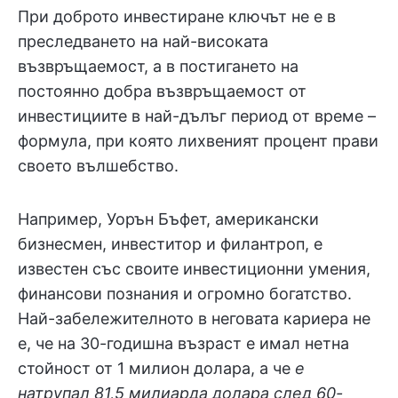
При доброто инвестиране ключът не е в
преследването на най-високата
възвръщаемост, а в постигането на
постоянно добра възвръщаемост от
инвестициите в най-дълъг период от време –
формула, при която лихвеният процент прави
своето вълшебство.
Например, Уорън Бъфет, американски
бизнесмен, инвеститор и филантроп, е
известен със своите инвестиционни умения,
финансови познания и огромно богатство.
Най-забележителното в неговата кариера не
е, че на 30-годишна възраст е имал нетна
стойност от 1 милион долара, а че
е
натрупал 81,5
милиарда
долара
след 60-