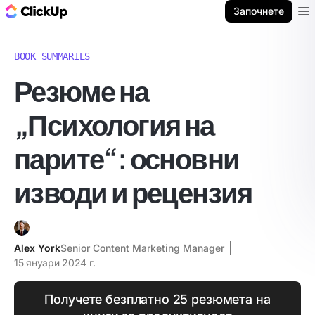
ClickUp блог
Започнете
Ope
BOOK SUMMARIES
Резюме на
„Психология на
парите“: основни
изводи и рецензия
Alex York
Senior Content Marketing Manager
15 януари 2024 г.
Получете безплатно 25 резюмета на