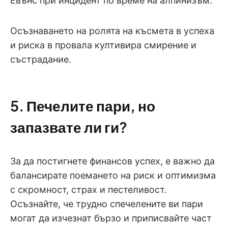
Евънс при инцидент по време на алпинизъм.
Осъзнаването на ролята на късмета в успеха
и риска в провала култивира смирение и
състрадание.
5. Печелите пари, но
запазвате ли ги?
За да постигнете финансов успех, е важно да
балансирате поемането на риск и оптимизма
с скромност, страх и пестеливост.
Осъзнайте, че трудно спечелените ви пари
могат да изчезнат бързо и приписвайте част