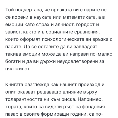
Той подчертава, че връзката ви с парите не
се корени в науката или математиката, а в
емоции като страх и алчност, гордост и
завист, както и в социалните сравнения,
които оформят психологическата ви връзка с
парите. Да се оставите да ви завладеят
такива емоции може да ви направи по-малко
богати и да ви държи неудовлетворени за
цял живот.
Книгата разглежда как нашият произход и
опит оказват решаващо влияние върху
толерантността ни към риска. Например,
хората, които са видели ръст на фондовия
пазар в своите формиращи години, са по-