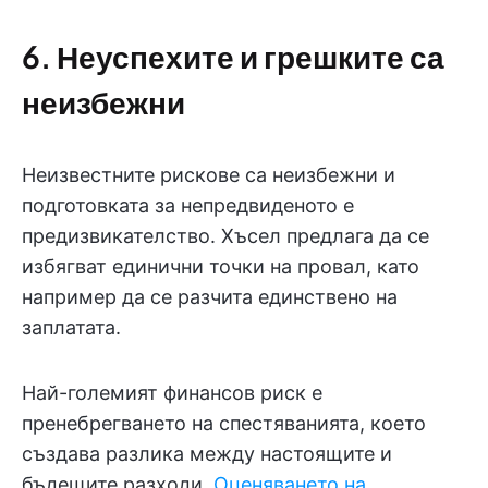
6. Неуспехите и грешките са
неизбежни
Неизвестните рискове са неизбежни и
подготовката за непредвиденото е
предизвикателство. Хъсел предлага да се
избягват единични точки на провал, като
например да се разчита единствено на
заплатата.
Най-големият финансов риск е
пренебрегването на спестяванията, което
създава разлика между настоящите и
бъдещите разходи.
Оценяването на