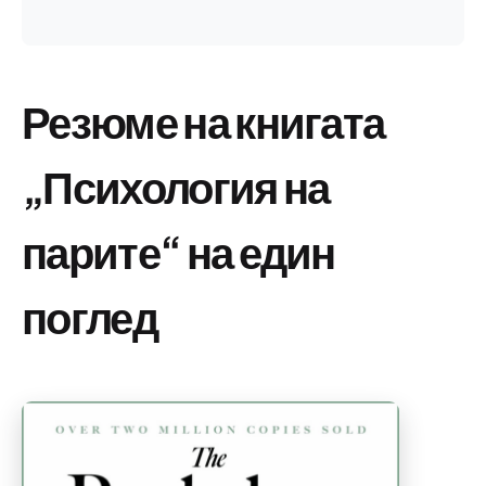
Резюме на книгата
„Психология на
парите“ на един
поглед