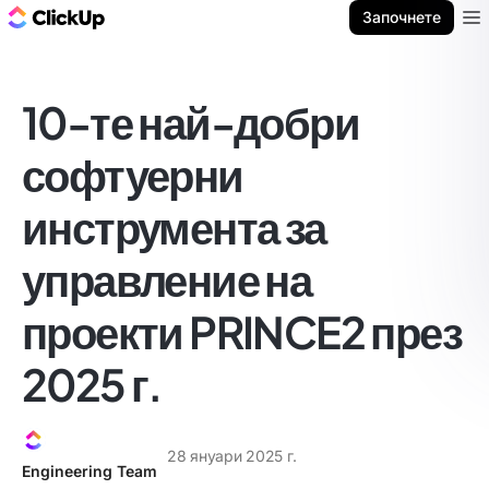
ClickUp блог
Започнете
Ope
10-те най-добри
софтуерни
инструмента за
управление на
проекти PRINCE2 през
2025 г.
28 януари 2025 г.
Engineering Team