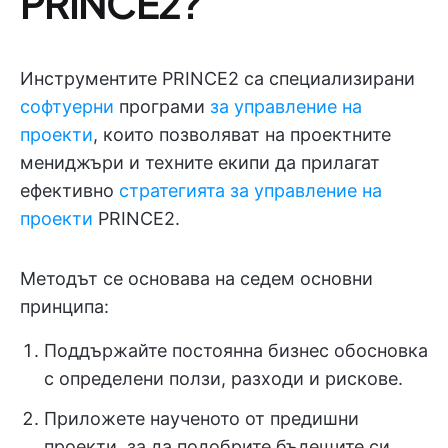
PRINCE2?
Инструментите PRINCE2 са специализирани
софтуерни
програми
за управление на
проекти
, които позволяват на проектните
мениджъри и техните екипи да прилагат
ефективно
стратегията за управление на
проекти
PRINCE2.
Методът се основава на седем основни
принципа:
Поддържайте постоянна бизнес обосновка
с определени ползи, разходи и рискове.
Приложете наученото от предишни
проекти, за да подобрите бъдещите си