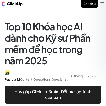
ClickUp Blog
Bắt đầu
Ope
Top 10 Khóa học AI
dành cho Kỹ sư Phần
mềm để học trong
năm 2025
18 tháng 6, 2025
Pavitra M
Content Operations Specialist
Hãy gặp ClickUp Brain: Đối tác lập trình
của bạn