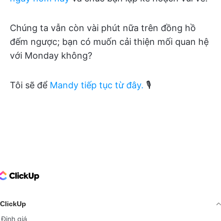
Chúng ta vẫn còn vài phút nữa trên đồng hồ
đếm ngược; bạn có muốn cải thiện mối quan hệ
với Monday không?
Tôi sẽ để
Mandy tiếp tục từ đây.
🎙
ClickUp Logo
ClickUp
Định giá