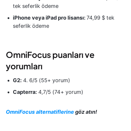
tek seferlik ödeme
iPhone veya iPad pro lisansı:
74,99 $ tek
seferlik ödeme
OmniFocus puanları ve
yorumları
G2:
4. 6/5 (55+ yorum)
Capterra:
4,7/5 (74+ yorum)
OmniFocus alternatiflerine
göz atın!