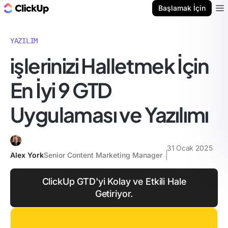
ClickUp Blog
Başlamak İçin
Ope
YAZILIM
i̇şlerinizi Halletmek İçin
En İyi 9 GTD
Uygulaması ve Yazılımı
31 Ocak 2025
Alex York
Senior Content Marketing Manager
ClickUp GTD'yi Kolay ve Etkili Hale
Getiriyor.