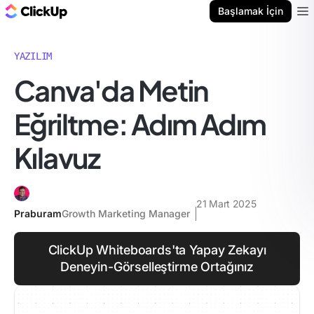
ClickUp Blog
Başlamak İçin
Ope
YAZILIM
Canva'da Metin
Eğriltme: Adım Adım
Kılavuz
21 Mart 2025
Praburam
Growth Marketing Manager
ClickUp Whiteboards'ta Yapay Zekayı
Deneyin-Görselleştirme Ortağınız