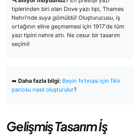
🔍 Biliyor muydunuz?
En prestijli yazı
tiplerinden biri olan Dove yazı tipi, Thames
Nehri'nde
suya gömüldü
! Oluşturucusu, iş
ortağının eline geçmemesi için 1917'de tüm
yazı tipini nehre attı. Ne cesur bir tasarım
seçimi!
➡️
Daha fazla bilgi:
Beyin fırtınası için fikir
panosu nasıl oluşturulur
?
Gelişmiş Tasarım İş