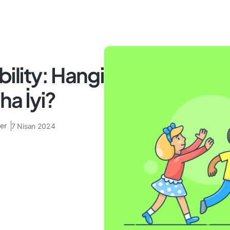
lity: Hangi
ha İyi?
er
7 Nisan 2024