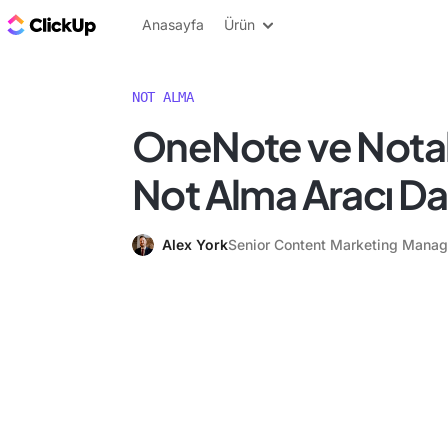
ClickUp Blog
Anasayfa
Ürün
NOT ALMA
OneNote ve Notabi
Not Alma Aracı Da
Alex York
Senior Content Marketing Manag