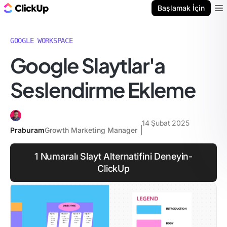
ClickUp Blog
Başlamak İçin
Ope
GOOGLE WORKSPACE
Google Slaytlar'a
Seslendirme Ekleme
14 Şubat 2025
Praburam
Growth Marketing Manager
1 Numaralı Slayt Alternatifini Deneyin-
ClickUp