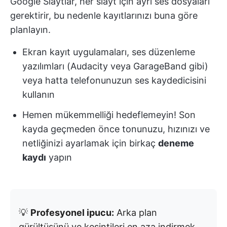
Google Slaytlar, her slayt için ayrı ses dosyaları
gerektirir, bu nedenle kayıtlarınızı buna göre
planlayın.
Ekran kayıt uygulamaları, ses düzenleme
yazılımları (Audacity veya GarageBand gibi)
veya hatta telefonunuzun ses kaydedicisini
kullanın
Hemen mükemmelliği hedeflemeyin! Son
kayda geçmeden önce tonunuzu, hızınızı ve
netliğinizi ayarlamak için birkaç
deneme
kaydı
yapın
💡
Profesyonel ipucu:
Arka plan
gürültüsünü ve kesintileri en aza indirmek