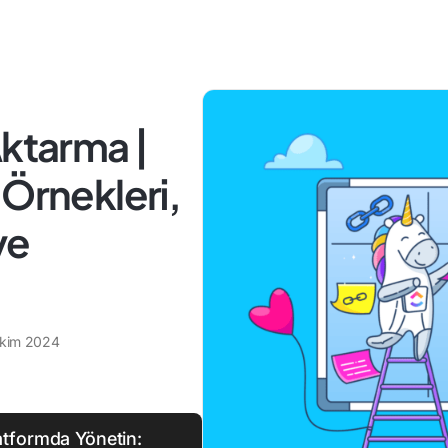
Aktarma |
 Örnekleri,
ve
Ekim 2024
latformda Yönetin: