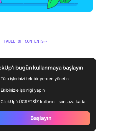
TABLE OF CONTENTS
ckUp'ı bugün kullanmaya başlayın
Tüm işlerinizi tek bir yerden yönetin
Ekibinizle işbirliği yapın
ClickUp'ı ÜCRETSİZ kullanın—sonsuza kadar
Başlayın