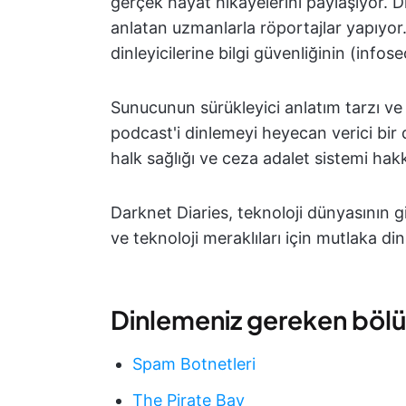
gerçek hayat hikayelerini paylaşıyor. Dij
anlatan uzmanlarla röportajlar yapıyor
dinleyicilerine bilgi güvenliğinin (infos
Sunucunun sürükleyici anlatım tarzı ve t
podcast'i dinlemeyi heyecan verici bir
halk sağlığı ve ceza adalet sistemi hakk
Darknet Diaries, teknoloji dünyasının gi
ve teknoloji meraklıları için mutlaka d
Dinlemeniz gereken böl
Spam Botnetleri
The Pirate Bay