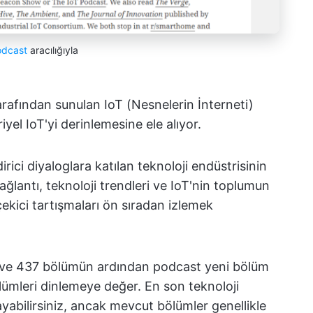
odcast
aracılığıyla
rafından sunulan IoT (Nesnelerin İnterneti)
iyel IoT'yi derinlemesine ele alıyor.
irici diyaloglara katılan teknoloji endüstrisinin
 bağlantı, teknoloji trendleri ve IoT'nin toplumun
çekici tartışmaları ön sıradan izlemek
nın ve 437 bölümün ardından podcast yeni bölüm
lümleri dinlemeye değer. En son teknoloji
ayabilirsiniz, ancak mevcut bölümler genellikle