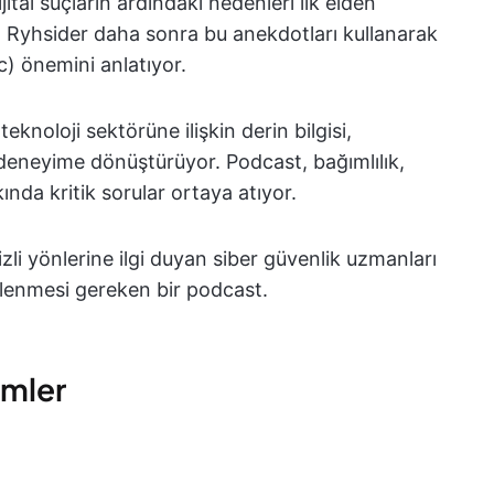
ital suçların ardındaki nedenleri ilk elden
. Ryhsider daha sonra bu anekdotları kullanarak
ec) önemini anlatıyor.
eknoloji sektörüne ilişkin derin bilgisi,
 deneyime dönüştürüyor. Podcast, bağımlılık,
ında kritik sorular ortaya atıyor.
zli yönlerine ilgi duyan siber güvenlik uzmanları
inlenmesi gereken bir podcast.
ümler