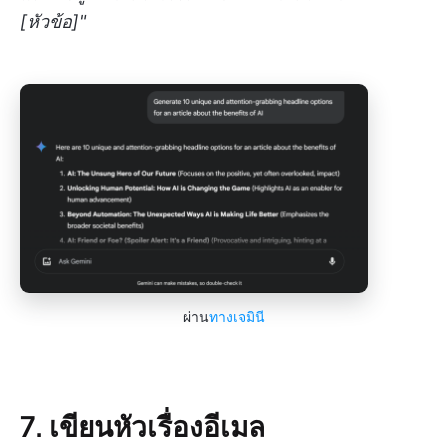
[หัวข้อ]"
ผ่าน
ทางเจมินี
7. เขียนหัวเรื่องอีเมล