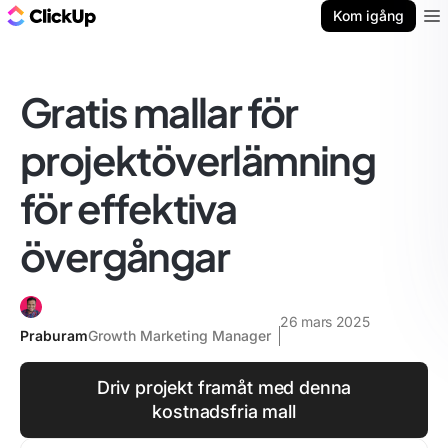
ClickUp-bloggen
Kom igång
Ope
Gratis mallar för
projektöverlämning
för effektiva
övergångar
26 mars 2025
Praburam
Growth Marketing Manager
Driv projekt framåt med denna
kostnadsfria mall