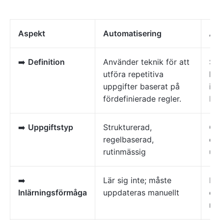
Aspekt
Automatisering
Art
➡️
Definition
Använder teknik för att
Si
utföra repetitiva
ko
uppgifter baserat på
in
fördefinierade regler.
be
➡️
Uppgiftstyp
Strukturerad,
Os
regelbaserad,
dy
rutinmässig
up
➡️
Lär sig inte; måste
Lär
Inlärningsförmåga
uppdateras manuellt
öv
ma