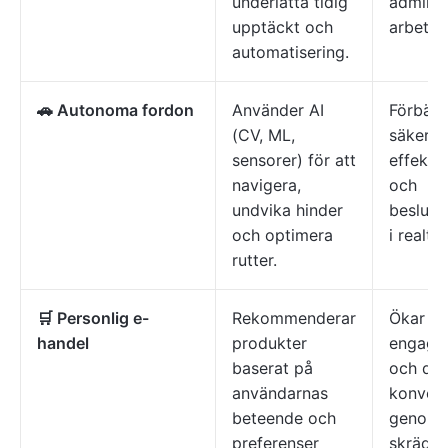
underlätta tidig
adminis
upptäckt och
arbets
automatisering.
🚗 Autonoma fordon
Använder AI
Förbätt
(CV, ML,
säkerhe
sensorer) för att
effektiv
navigera,
och
undvika hinder
besluts
och optimera
i realtid
rutter.
🛒 Personlig e-
Rekommenderar
Ökar
handel
produkter
engage
baserat på
och dri
användarnas
konvert
beteende och
genom
preferenser
skrädd