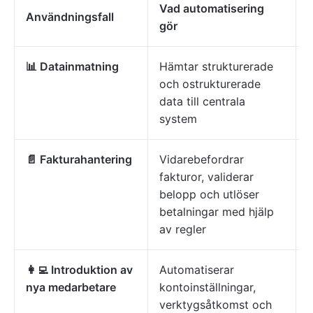
Vad automatisering
V
Användningsfall
gör
v
📊 Datainmatning
Hämtar strukturerade
och ostrukturerade
f
data till centrala
system
p
📄 Fakturahantering
Vidarebefordrar
S
fakturor, validerar
e
belopp och utlöser
betalningar med hjälp
b
av regler
👩‍💻 Introduktion av
Automatiserar
A
nya medarbetare
kontoinställningar,
verktygsåtkomst och