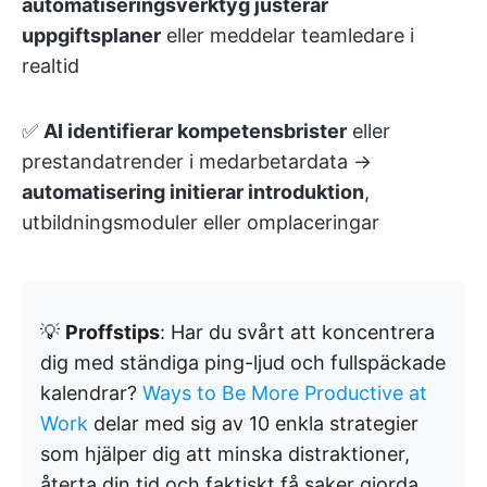
automatiseringsverktyg justerar
uppgiftsplaner
eller meddelar teamledare i
realtid
✅
AI identifierar kompetensbrister
eller
prestandatrender i medarbetardata →
automatisering initierar introduktion
,
utbildningsmoduler eller omplaceringar
💡
Proffstips
: Har du svårt att koncentrera
dig med ständiga ping-ljud och fullspäckade
kalendrar?
Ways to Be More Productive at
Work
delar med sig av 10 enkla strategier
som hjälper dig att minska distraktioner,
återta din tid och faktiskt få saker gjorda.