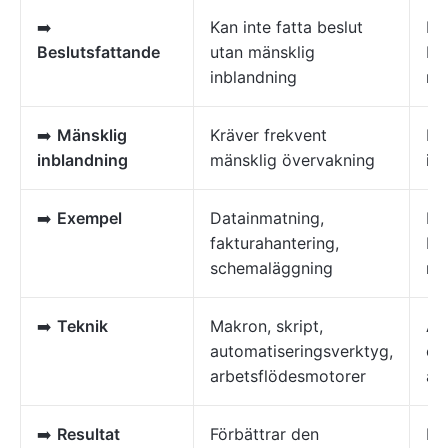
➡️
Kan inte fatta beslut
Ka
Beslutsfattande
utan mänsklig
be
inblandning
re
➡️
Mänsklig
Kräver frekvent
Fu
inblandning
mänsklig övervakning
in
➡️
Exempel
Datainmatning,
Ka
fakturahantering,
be
schemaläggning
re
➡️
Teknik
Makron, skript,
AI
automatiseringsverktyg,
och
arbetsflödesmotorer
au
➡️
Resultat
Förbättrar den
Läg