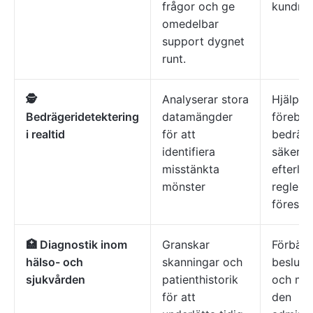
frågor och ge
kundnö
omedelbar
support dygnet
runt.
🕵️
Analyserar stora
Hjälper t
Bedrägeridetektering
datamängder
föreby
i realtid
för att
bedräge
identifiera
säkerstä
misstänkta
efterle
mönster
regler 
föreskri
🏥 Diagnostik inom
Granskar
Förbätt
hälso- och
skanningar och
besluts
sjukvården
patienthistorik
och min
för att
den