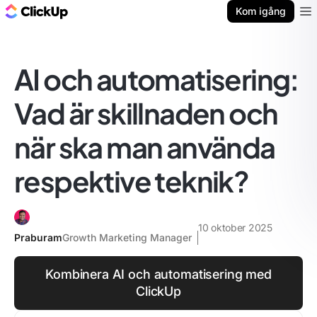
ClickUp-bloggen
Kom igång
Ope
AI och automatisering:
Vad är skillnaden och
när ska man använda
respektive teknik?
10 oktober 2025
Praburam
Growth Marketing Manager
Kombinera AI och automatisering med
ClickUp