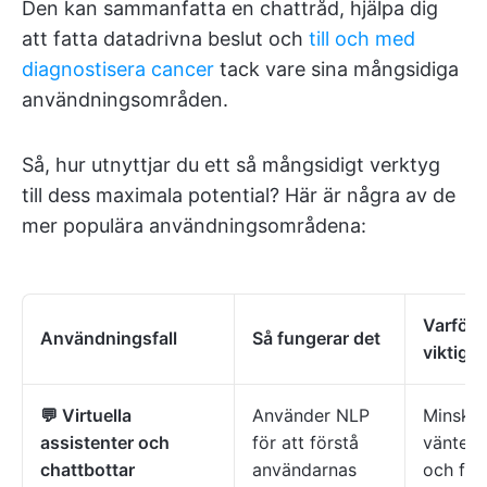
Den kan sammanfatta en chattråd, hjälpa dig
att fatta datadrivna beslut och
till och med
diagnostisera cancer
tack vare sina mångsidiga
användningsområden.
Så, hur utnyttjar du ett så mångsidigt verktyg
till dess maximala potential? Här är några av de
mer populära användningsområdena:
Varför 
Användningsfall
Så fungerar det
viktigt
💬 Virtuella
Använder NLP
Minskar
assistenter och
för att förstå
vänteti
chattbottar
användarnas
och för