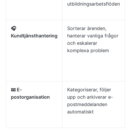
utbildningsarbetsflöden
🎧
Sorterar ärenden,
Kundtjänsthantering
hanterar vanliga frågor
s
och eskalerar
komplexa problem
a
a
m
u
📧 E-
Kategoriserar, följer
H
postorganisation
upp och arkiverar e-
r
postmeddelanden
t
automatiskt
k