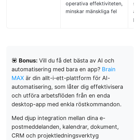
operativa effektiviteten,
sy
minskar mänskliga fel
an
pr
💟
Bonus:
Vill du få det bästa av AI och
automatisering med bara en app?
Brain
MAX
är din allt-i-ett-plattform för AI-
automatisering, som låter dig effektivisera
och utföra arbetsflöden från en enda
desktop-app med enkla röstkommandon.
Med djup integration mellan dina e-
postmeddelanden, kalendrar, dokument,
CRM och projektledningsverktyg