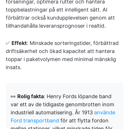
förseningar, optimera rutter och hantera
toppbelastningar på ett intelligent sätt. AI
förbättrar också kundupplevelsen genom att
tillhandahålla leveransprognoser i realtid.
✅
Effekt
: Minskade sorteringstider, förbättrad
driftsäkerhet och ökad kapacitet att hantera
toppar i paketvolymen med minimal mänsklig
insats.
👀
Rolig fakta
: Henry Fords löpande band
var ett av de tidigaste genombrotten inom
industriell automatisering. År 1913
använde
Ford transportband
för att flytta fordon
mellan stationer, vilket minskade tiden för