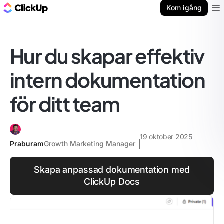
ClickUp-bloggen
Kom igång
Ope
Hur du skapar effektiv
intern dokumentation
för ditt team
19 oktober 2025
Praburam
Growth Marketing Manager
Skapa anpassad dokumentation med
ClickUp Docs