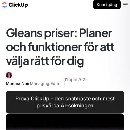
ClickUp-bloggen
Kom igång
Ope
Gleans priser: Planer
och funktioner för att
välja rätt för dig
11 april 2025
Manasi Nair
Managing Editor
Prova ClickUp – den snabbaste och mest
prisvärda AI-sökningen