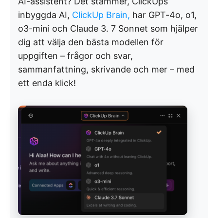
AI-assistent? Det stämmer, ClickUps
inbyggda AI,
ClickUp Brain,
har GPT-4o, o1,
o3-mini och Claude 3. 7 Sonnet som hjälper
dig att välja den bästa modellen för
uppgiften – frågor och svar,
sammanfattning, skrivande och mer – med
ett enda klick!