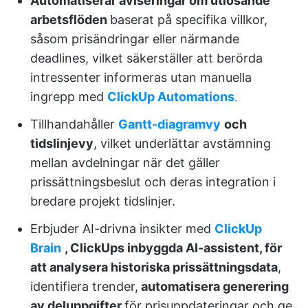
Automatiserar aviseringar om utlösande
arbetsflöden
baserat på specifika villkor,
såsom prisändringar eller närmande
deadlines, vilket säkerställer att berörda
intressenter informeras utan manuella
ingrepp med
ClickUp Automations
.
Tillhandahåller
Gantt-diagramvy
och
tidslinjevy
, vilket underlättar avstämning
mellan avdelningar när det gäller
prissättningsbeslut och deras integration i
bredare projekt tidslinjer.
Erbjuder AI-drivna insikter med
ClickUp
Brain
, ClickUps inbyggda AI-assistent, för
att analysera historiska prissättningsdata
,
identifiera trender,
automatisera generering
av deluppgifter
för prisuppdateringar och ge