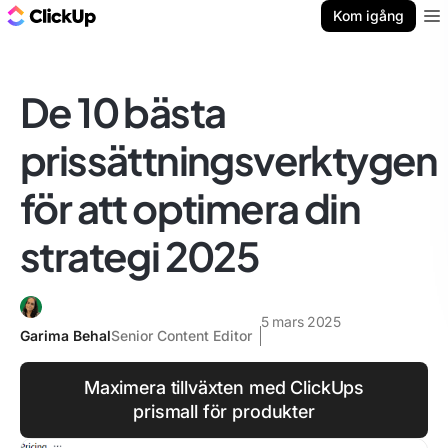
ClickUp-bloggen
Kom igång
Ope
De 10 bästa
prissättningsverktygen
för att optimera din
strategi 2025
5 mars 2025
Garima Behal
Senior Content Editor
Maximera tillväxten med ClickUps
prismall för produkter