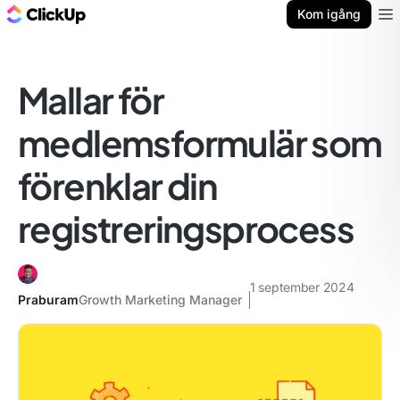
ClickUp-bloggen
Kom igång
Ope
Mallar för
medlemsformulär som
förenklar din
registreringsprocess
1 september 2024
Praburam
Growth Marketing Manager