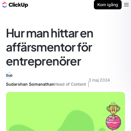
ClickUp-bloggen
Kom igång
Ope
Hur man hittar en
affärsmentor för
entreprenörer
3 maj 2024
Sudarshan Somanathan
Head of Content