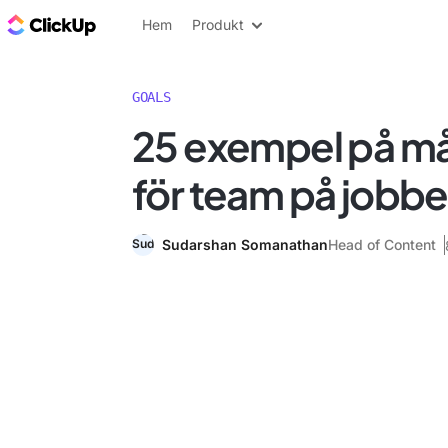
ClickUp-bloggen
Hem
Produkt
GOALS
25 exempel på må
för team på jobbe
Sudarshan Somanathan
Head of Content