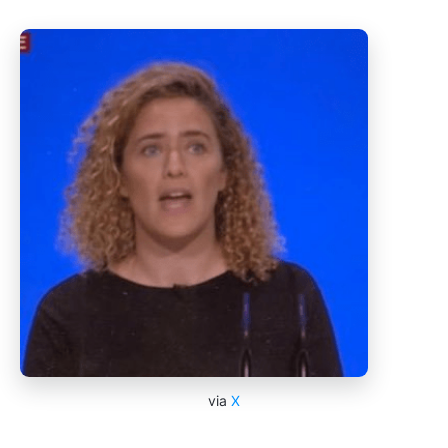
via
X