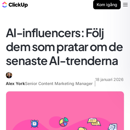
ClickUp-bloggen
Kom igång
Ope
AI-influencers: Följ
dem som pratar om de
senaste AI-trenderna
18 januari 2026
Alex York
Senior Content Marketing Manager