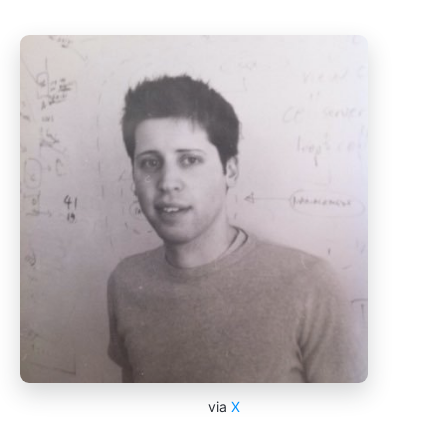
via
X