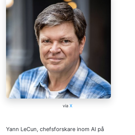
via
X
Yann LeCun, chefsforskare inom AI på