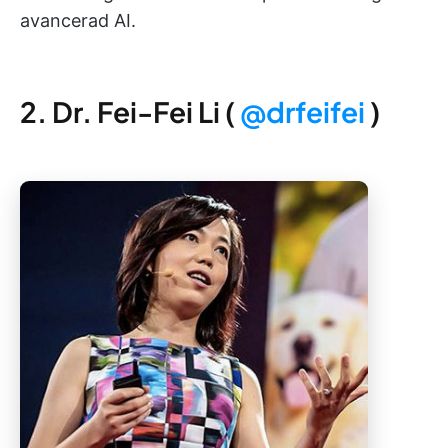
avancerad AI.
2. Dr. Fei-Fei Li (
@drfeifei
)