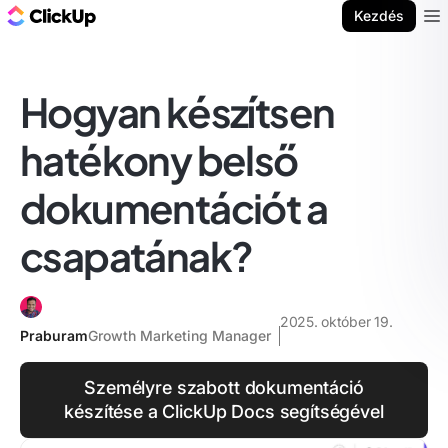
ClickUp blog
Kezdés
Ope
Hogyan készítsen
hatékony belső
dokumentációt a
csapatának?
2025. október 19.
Praburam
Growth Marketing Manager
Személyre szabott dokumentáció
készítése a ClickUp Docs segítségével