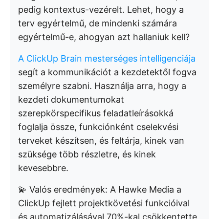
pedig kontextus-vezérelt. Lehet, hogy a
terv egyértelmű, de mindenki számára
egyértelmű-e, ahogyan azt hallaniuk kell?
A ClickUp Brain mesterséges intelligenciája
segít a kommunikációt a kezdetektől fogva
személyre szabni. Használja arra, hogy a
kezdeti dokumentumokat
szerepkörspecifikus feladatleírásokká
foglalja össze, funkciónként cselekvési
terveket készítsen, és feltárja, kinek van
szüksége több részletre, és kinek
kevesebbre.
💫 Valós eredmények: A Hawke Media a
ClickUp fejlett projektkövetési funkcióival
és automatizálásával 70%-kal csökkentette