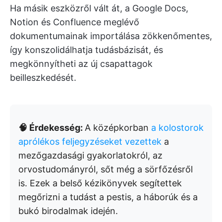
Ha másik eszközről vált át, a Google Docs,
Notion és Confluence meglévő
dokumentumainak importálása zökkenőmentes,
így konszolidálhatja tudásbázisát, és
megkönnyítheti az új csapattagok
beilleszkedését.
🧠 Érdekesség:
A középkorban
a kolostorok
aprólékos feljegyzéseket vezettek
a
mezőgazdasági gyakorlatokról, az
orvostudományról, sőt még a sörfőzésről
is. Ezek a belső kézikönyvek segítettek
megőrizni a tudást a pestis, a háborúk és a
bukó birodalmak idején.