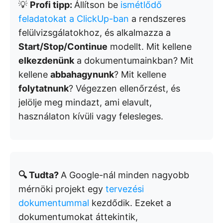
💡
Profi tipp:
Állítson be
ismétlődő
feladatokat a ClickUp-ban
a rendszeres
felülvizsgálatokhoz, és alkalmazza a
Start/Stop/Continue
modellt. Mit kellene
elkezdenünk
a dokumentumainkban? Mit
kellene
abbahagynunk
? Mit kellene
folytatnunk
? Végezzen ellenőrzést, és
jelölje meg mindazt, ami elavult,
használaton kívüli vagy felesleges.
🔍 Tudta?
A Google-nál minden nagyobb
mérnöki projekt egy
tervezési
dokumentummal
kezdődik. Ezeket a
dokumentumokat áttekintik,