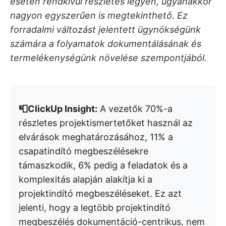
esetén rendkívül részletes legyen, ugyanakkor
nagyon egyszerűen is megtekinthető. Ez
forradalmi változást jelentett ügynökségünk
számára a folyamatok dokumentálásának és
termelékenységünk növelése szempontjából.
📮ClickUp Insight:
A vezetők 70%-a
részletes projektismertetőket használ az
elvárások meghatározásához, 11% a
csapatindító megbeszélésekre
támaszkodik, 6% pedig a feladatok és a
komplexitás alapján alakítja ki a
projektindító megbeszéléseket. Ez azt
jelenti, hogy a legtöbb projektindító
megbeszélés dokumentáció-centrikus, nem