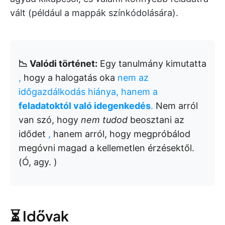
vált (például a mappák színkódolására).
📉 Valódi történet:
Egy tanulmány kimutatta
,
hogy a halogatás oka
nem az
időgazdálkodás hiánya, hanem a
feladatoktól való idegenkedés
.
Nem arról
van szó, hogy
nem tudod
beosztani az
idődet
,
hanem arról, hogy megpróbálod
megóvni magad a kellemetlen érzésektől.
(Ó, agy. )
⏳ Idővak