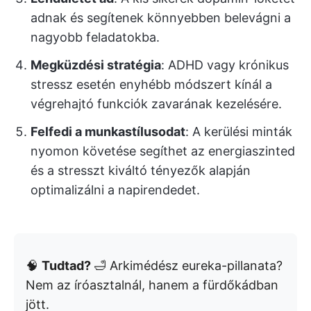
adnak és segítenek könnyebben belevágni a
nagyobb feladatokba.
Megküzdési stratégia
: ADHD vagy krónikus
stressz esetén enyhébb módszert kínál a
végrehajtó funkciók zavarának kezelésére.
Felfedi a munkastílusodat
: A kerülési minták
nyomon követése segíthet az energiaszinted
és a stresszt kiváltó tényezők alapján
optimalizálni a napirendedet.
🧠
Tudtad?
🛁 Arkimédész eureka-pillanata?
Nem az íróasztalnál, hanem a fürdőkádban
jött.