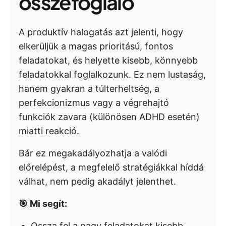
összefoglaló
A produktív halogatás azt jelenti, hogy
elkerüljük a magas prioritású, fontos
feladatokat, és helyette kisebb, könnyebb
feladatokkal foglalkozunk. Ez nem lustaság,
hanem gyakran a túlterheltség, a
perfekcionizmus vagy a végrehajtó
funkciók zavara (különösen ADHD esetén)
miatti reakció.
Bár ez megakadályozhatja a valódi
előrelépést, a megfelelő stratégiákkal híddá
válhat, nem pedig akadályt jelenthet.
🎯 Mi segít:
Ossza fel a nagy feladatokat kisebb