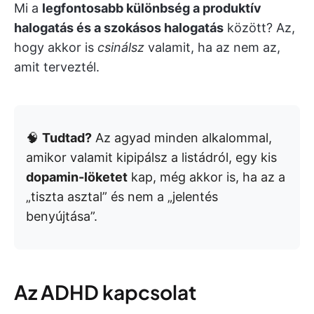
Mi a
legfontosabb különbség a produktív
halogatás és a szokásos halogatás
között? Az,
hogy akkor is
csinálsz
valamit, ha az nem az,
amit terveztél.
🧠
Tudtad?
Az agyad minden alkalommal,
amikor valamit kipipálsz a listádról, egy kis
dopamin-löketet
kap, még akkor is, ha az a
„tiszta asztal” és nem a „jelentés
benyújtása”.
Az ADHD kapcsolat