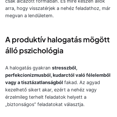
csak álcázott formában. És mire készen állok
arra, hogy visszatérjek a nehéz feladathoz, már
megvan a lendületem.
A produktív halogatás mögött
álló pszichológia
A halogatás gyakran
stresszből,
perfekcionizmusból, kudarctól való félelemből
vagy a tisztázatlanságból
fakad. Az agyad
kezelhető sikert akar, ezért a nehéz vagy
érzelmileg terhelt feladatok helyett a
„biztonságos” feladatokat választja.