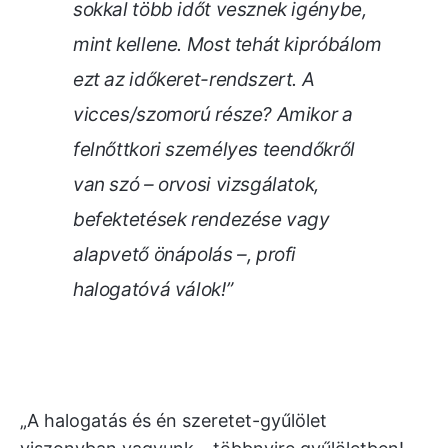
sokkal több időt vesznek igénybe,
mint kellene. Most tehát kipróbálom
ezt az időkeret-rendszert. A
vicces/szomorú része? Amikor a
felnőttkori személyes teendőkről
van szó – orvosi vizsgálatok,
befektetések rendezése vagy
alapvető önápolás –, profi
halogatóvá válok!”
„A halogatás és én szeretet-gyűlölet