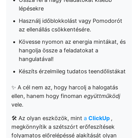
lépésekre
Használj időblokkolást vagy Pomodorót
az ellenállás csökkentésére.
Kövesse nyomon az energia mintákat, és
hangolja össze a feladatokat a
hangulatával!
Készíts érzelmileg tudatos teendőlistákat
✨ A cél nem az, hogy harcolj a halogatás
ellen, hanem hogy finoman
együttműködj
vele.
🛠️ Az olyan eszközök, mint
a
ClickUp
,
megkönnyítik a szétszórt erőfeszítések
folyamatos előrelépéssé alakítását olyan