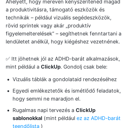
Ahelyett, hogy mereven kényszerítenéd magad
a produktivitásra, támogató eszközök és
technikák – például vizuális segédeszközök,
rövid sprintek vagy akár „produktív
figyelemelterelések” – segíthetnek fenntartani a
lendületet anélkül, hogy kiégéshez vezetnének.
✅ Itt jöhetnek jól az ADHD-barát alkalmazások,
mint például a
ClickUp
. Gondolj csak bele:
Vizuális táblák a gondolataid rendezéséhez
Egyedi emlékeztetők és ismétlődő feladatok,
hogy semmi ne maradjon el.
Rugalmas napi tervezés a
ClickUp
sablonokkal
(mint például
ez az ADHD-barát
teendőlista
)