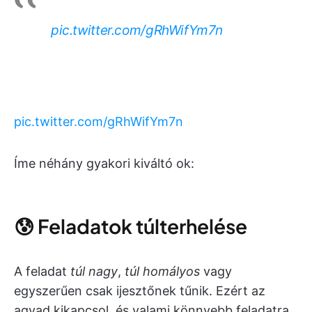
pic.twitter.com/gRhWifYm7n
pic.twitter.com/gRhWifYm7n
Íme néhány gyakori kiváltó ok:
😰 Feladatok túlterhelése
A feladat
túl nagy
,
túl homályos
vagy
egyszerűen csak ijesztőnek tűnik. Ezért az
agyad kikapcsol, és valami könnyebb feladatra