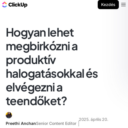
ClickUp blog
Kezdés
Ope
Hogyan lehet
megbirkózni a
produktív
halogatásokkal és
elvégezni a
teendőket?
2025. április 20.
Preethi Anchan
Senior Content Editor