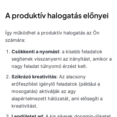
A produktív halogatás előnyei
Így működhet a produktív halogatás az Ön
számára:
Csökkenti a nyomást
: a kisebb feladatok
segítenek visszanyerni az irányítást, amikor a
nagy feladat túlnyomó érzést kelt.
Szikrázó kreativitás
: Az alacsony
erőfeszítést igénylő feladatok (például a
mosogatás) aktiválják az agy
alapértelmezett hálózatát, ami elősegíti a
kreativitást.
Lendületet ad
: A kis sikerek dopamin-löketet