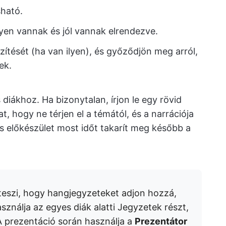
sható.
lyen vannak és jól vannak elrendezve.
őzítését (ha van ilyen), és győződjön meg arról,
ek.
diákhoz. Ha bizonytalan, írjon le egy rövid
 hogy ne térjen el a témától, és a narrációja
kis előkészület most időt takarít meg később a
teszi, hogy hangjegyzeteket adjon hozzá,
ználja az egyes diák alatti Jegyzetek részt,
 A prezentáció során használja a
Prezentátor