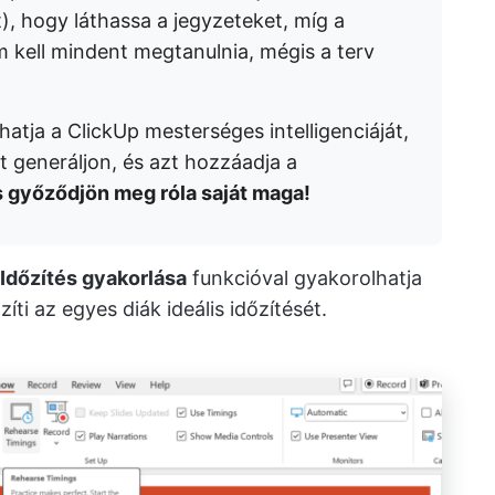
t), hogy láthassa a jegyzeteket, míg a
m kell mindent megtanulnia, mégis a terv
atja a ClickUp mesterséges intelligenciáját,
t generáljon, és azt hozzáadja a
és győződjön meg róla saját maga!
Időzítés gyakorlása
funkcióval gyakorolhatja
ti az egyes diák ideális időzítését.