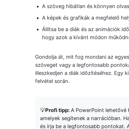
A szöveg hibátlan és könnyen olva
A képek és grafikák a megfelelő he
Állítsa be a diák és az animációk id
hogy azok a kívánt módon működn
Gondolja át, mit fog mondani az egyes 
szöveget vagy a legfontosabb pontokat,
illeszkedjen a diák időzítéséhez. Egy 
felvétel során.
💡
Profi tipp:
A PowerPoint lehetővé 
amelyek segítenek a narrációban. Has
és írja be a legfontosabb pontokat.