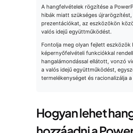
A hangfelvételek rögzítése a PowerPo
hibák miatt szükséges újrarögzítést, 
prezentációkat, az eszközökön között
valós idejű együttműködést.
Fontolja meg olyan fejlett eszközök 
képernyőfelvételi funkciókkal rendel
hangalámondással ellátott, vonzó v
a valós idejű együttműködést, egysze
termelékenységet és racionalizálja 
Hogyan lehet han
hozzáadni a Powe