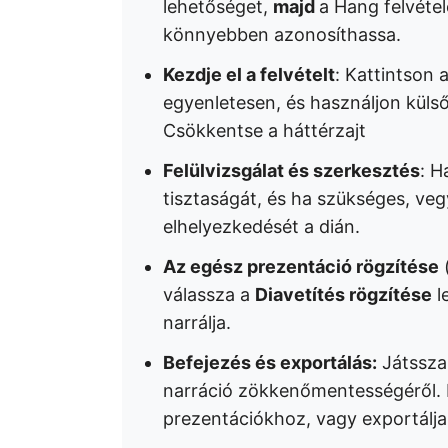
lehetőséget,
majd
a Hang felvétel
könnyebben azonosíthassa.
Kezdje el a felvételt
: Kattintson 
egyenletesen, és használjon kül
Csökkentse a háttérzajt
Felülvizsgálat és szerkesztés
: H
tisztaságát, és ha szükséges, vegye
elhelyezkedését a dián.
Az egész prezentáció rögzítése
(
válassza a
Diavetítés rögzítése
l
narrálja.
Befejezés és exportálás:
Játssza
narráció zökkenőmentességéről. 
prezentációkhoz, vagy exportálj