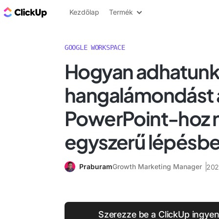
ClickUp blog
Kezdőlap
Termék
GOOGLE WORKSPACE
Hogyan adhatun
hangalámondást 
PowerPoint-hoz 
egyszerű lépésb
Praburam
Growth Marketing Manager
202
Szerezze be a ClickUp ingye