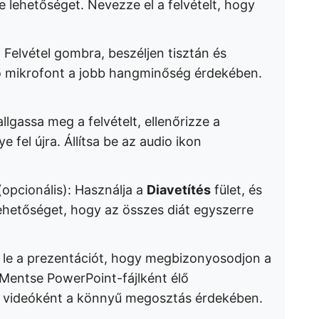
e
lehetőséget. Nevezze el a felvételt, hogy
a Felvétel gombra, beszéljen tisztán és
ső mikrofont a jobb hangminőség érdekében.
allgassa meg a felvételt, ellenőrizze a
 fel újra. Állítsa be az audio ikon
opcionális): Használja a
Diavetítés
fület, és
ehetőséget, hogy az összes diát egyszerre
 le a prezentációt, hogy megbizonyosodjon a
Mentse PowerPoint-fájlként élő
a videóként a könnyű megosztás érdekében.