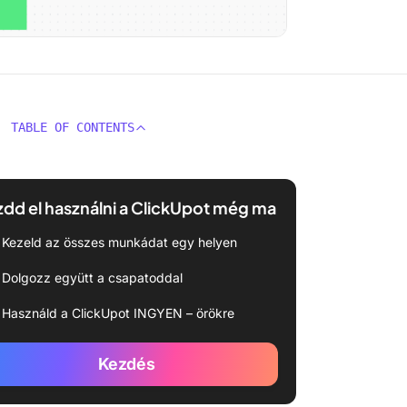
TABLE OF CONTENTS
dd el használni a ClickUpot még ma
Kezeld az összes munkádat egy helyen
Dolgozz együtt a csapatoddal
Használd a ClickUpot INGYEN – örökre
Kezdés