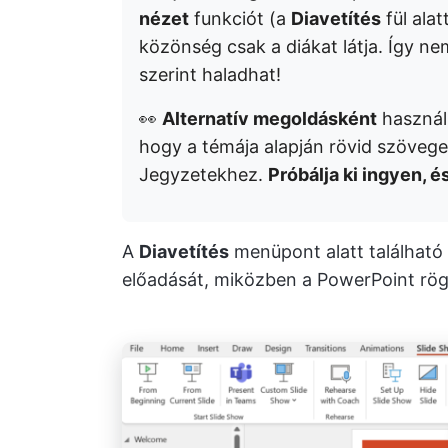
nézet
funkciót (a
Diavetítés
fül alat
közönség csak a diákat látja. Így ne
szerint haladhat!
👀
Alternatív megoldásként
használh
hogy a témája alapján rövid szövege
Jegyzetekhez.
Próbálja ki ingyen, 
A
Diavetítés
menüpont alatt található
előadását, miközben a PowerPoint rögzí