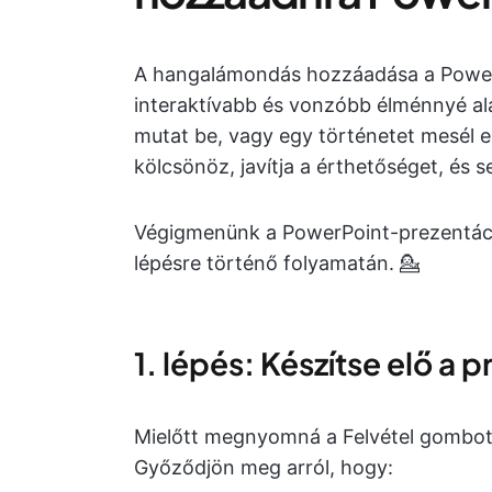
A hangalámondás hozzáadása a PowerP
interaktívabb és vonzóbb élménnyé ala
mutat be, vagy egy történetet mesél 
kölcsönöz, javítja a érthetőséget, és 
Végigmenünk a PowerPoint-prezentác
lépésre történő folyamatán. 💁
1. lépés: Készítse elő a 
Mielőtt megnyomná a Felvétel gombot, 
Győződjön meg arról, hogy: