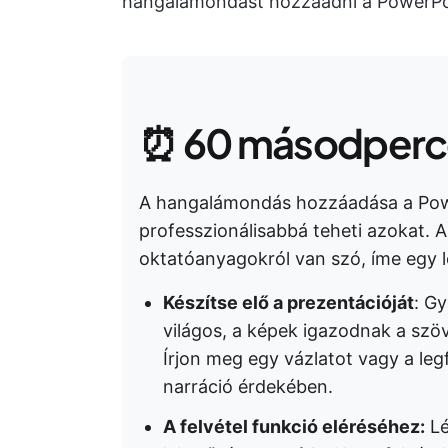
hangalámondást hozzáadni a PowerPoi
⏰ 60 másodperce
A hangalámondás hozzáadása a Pow
professzionálisabbá teheti azokat. 
oktatóanyagokról van szó, íme egy 
Készítse elő a prezentációját
: G
világos, a képek igazodnak a szö
Írjon meg egy vázlatot vagy a l
narráció érdekében.
A felvétel funkció eléréséhez:
Lé