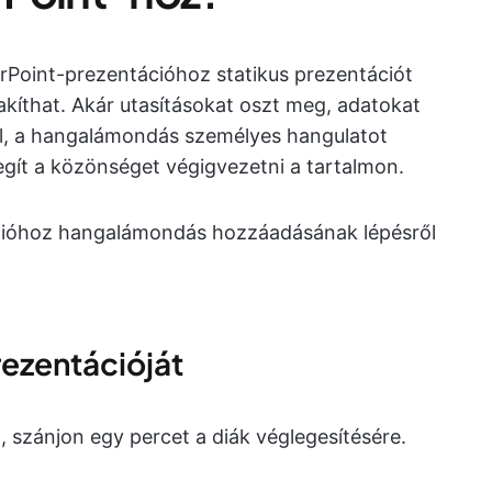
oint-prezentációhoz statikus prezentációt
kíthat. Akár utasításokat oszt meg, adatokat
el, a hangalámondás személyes hangulatot
segít a közönséget végigvezetni a tartalmon.
ióhoz hangalámondás hozzáadásának lépésről
prezentációját
szánjon egy percet a diák véglegesítésére.