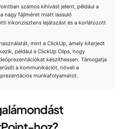
intban számos kihívást jelent, például a
a nagy fájlméret miatt lassuló
i inkonzisztens lejátszást és a korlátozott
használatát, mint a ClickUp, amely kiterjedt
kezik, például a ClickUp Clips, hogy
ideóprezentációkat készíthessen. Támogatja
rűsíti a kommunikációt, növeli a
a prezentációs munkafolyamatot.
galámondást
rPoint-hoz?