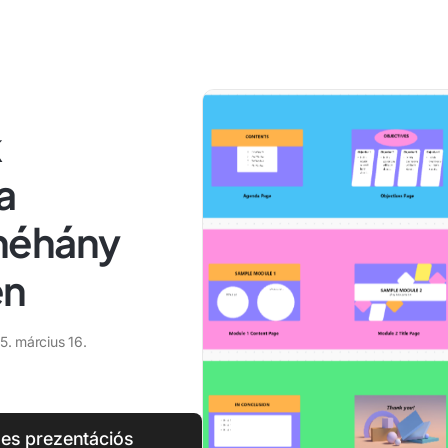
k
a
néhány
en
5. március 16.
nes prezentációs