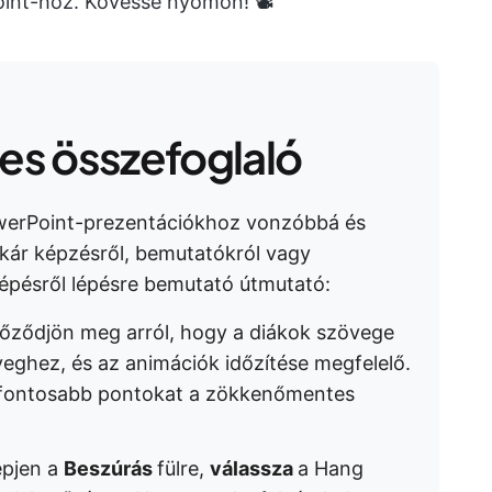
nt-hoz. Kövesse nyomon! 📽️
s összefoglaló
erPoint-prezentációkhoz vonzóbbá és
Akár képzésről, bemutatókról vagy
lépésről lépésre bemutató útmutató:
yőződjön meg arról, hogy a diákok szövege
veghez, és az animációk időzítése megfelelő.
egfontosabb pontokat a zökkenőmentes
pjen a
Beszúrás
fülre,
válassza
a Hang