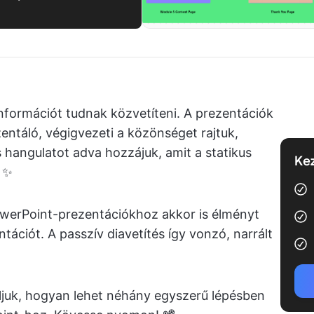
nformációt tudnak közvetíteni. A prezentációk
entáló, végigvezeti a közönséget rajtuk,
hangulatot adva hozzájuk, amit a statikus
Kez
 ✨
erPoint-prezentációkhoz akkor is élményt
tációt. A passzív diavetítés így vonzó, narrált
juk, hogyan lehet néhány egyszerű lépésben