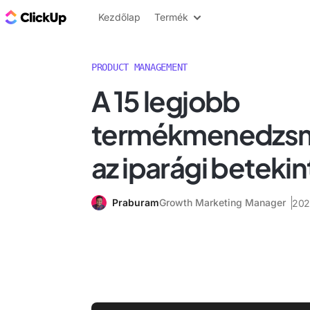
ClickUp blog
Kezdőlap
Termék
PRODUCT MANAGEMENT
A 15 legjobb
termékmenedzsm
az iparági beteki
Praburam
Growth Marketing Manager
202