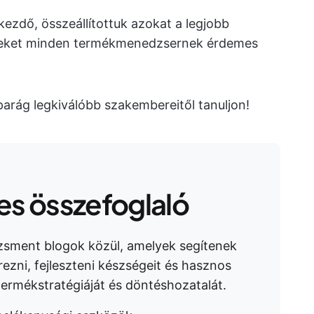
kezdő, összeállítottuk azokat a legjobb
eket minden termékmenedzsernek érdemes
parág legkiválóbb szakembereitől tanuljon!
s összefoglaló
sment blogok közül, amelyek segítenek
zni, fejleszteni készségeit és hasznos
 termékstratégiáját és döntéshozatalát.