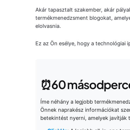
Akár tapasztalt szakember, akár pálya
termékmenedzsment blogokat, amely
elolvasnia.
Ez az Ön esélye, hogy a technológiai i
⏰60 másodperce
Íme néhány a legjobb termékmenedz
Önnek naprakész információkat szere
betekintést nyerni, amelyek javítják