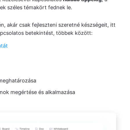
yek széles témakört fednek le.
 akár csak fejleszteni szeretné készségeit, itt
pcsolatos betekintést, többek között:
atát
 meghatározása
anok megértése és alkalmazása