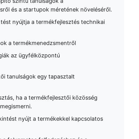
pító szintű tanulságok a
ről és a startupok méretének növeléséről.
tést nyújtja a termékfejlesztés technikai
csok a termékmenedzsmentről
giák az ügyfélközpontú
ői tanulságok egy tapasztalt
sztás, ha a termékfejlesztői közösség
 megismerni.
kintést nyújt a termékekkel kapcsolatos