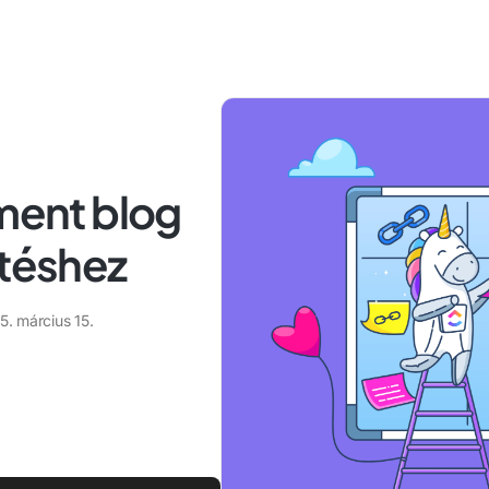
ent blog
ntéshez
5. március 15.