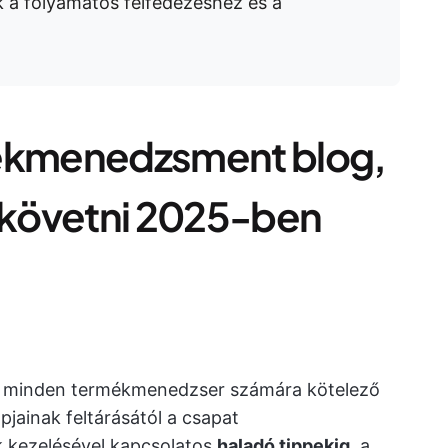
k a folyamatos felfedezéshez és a
mékmenedzsment blog,
követni 2025-ben
 minden termékmenedzser számára kötelező
ainak feltárásától a csapat
k kezelésével kapcsolatos
haladó tippekig
, a