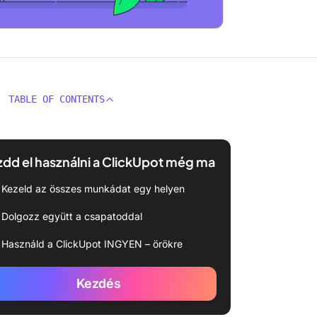
TABLE OF CONTENTS
dd el használni a ClickUpot még ma
Kezeld az összes munkádat egy helyen
Dolgozz együtt a csapatoddal
Használd a ClickUpot INGYEN – örökre
Kezdés