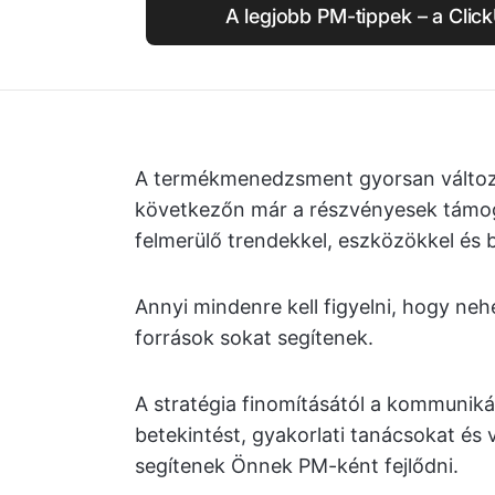
A legjobb PM-tippek – a Clic
A termékmenedzsment gyorsan változik
következőn már a részvényesek támoga
felmerülő trendekkel, eszközökkel és b
Annyi mindenre kell figyelni, hogy ne
források sokat segítenek.
A stratégia finomításától a kommunikác
betekintést, gyakorlati tanácsokat és
segítenek Önnek PM-ként fejlődni.