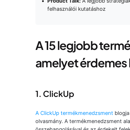
Product Talk:
A legjobb stratégiá
felhasználói kutatáshoz
A 15 legjobb ter
amelyet érdemes 
1. ClickUp
A ClickUp termékmenedzsment
blogja
olvasmány. A termékmenedzsment alapj
összehangolásával és az érdekelt fele