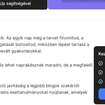
kUp segítségével
. Az egyik nap még a tervet finomítod, a
tását biztosítod, miközben lépést tartasz a
evált gyakorlatokkal.
Kez
héz lehet naprakésznek maradni, de a megfelelő
ió javításáig a legjobb blogok szakértői
 valós esettanulmányokat nyújtanak, amelyek