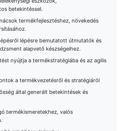
rmelékenységi eszközök,
s betekintéssel.
anácsok termékfejlesztéshez, növekedés
rsításához.
lépésről lépésre bemutatott útmutatók és
edzsment alapvető készségeihez.
ést nyújtja a termékstratégiába és az agilis
ntok a termékvezetésről és stratégiáról
sség által generált betekintések és
gó termékismeretekhez, valós
.