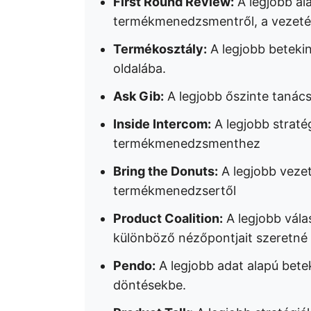
First Round Review:
A legjobb ala
termékmenedzsmentről, a vezetés
Termékosztály:
A legjobb betekin
oldalába.
Ask Gib:
A legjobb őszinte taná
Inside Intercom:
A legjobb straté
termékmenedzsmenthez
Bring the Donuts:
A legjobb vezet
termékmenedzsertől
Product Coalition:
A legjobb vála
különböző nézőpontjait szeretné
Pendo:
A legjobb adat alapú bete
döntésekbe.