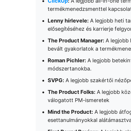
ClickUp
:
A legjobb all-in-one te
termékmenedzsmenttel kapcsolato
Lenny hírlevele:
A legjobb heti t
elősegítéséhez és karrierje felgyo
The Product Manager:
A legjobb 
bevált gyakorlatok a termékmen
Roman Pichler:
A legjobb betekint
módszertanokba.
SVPG:
A legjobb szakértői nézőpo
The Product Folks:
A legjobb közö
válogatott PM-ismeretek
Mind the Product:
A legjobb átfo
esettanulmányokkal alátámasztva