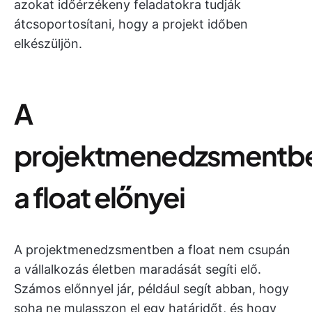
azokat időérzékeny feladatokra tudják
átcsoportosítani, hogy a projekt időben
elkészüljön.
A
projektmenedzsmentb
a float előnyei
A projektmenedzsmentben a float nem csupán
a vállalkozás életben maradását segíti elő.
Számos előnnyel jár, például segít abban, hogy
soha ne mulasszon el egy határidőt, és hogy