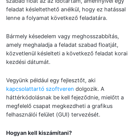
szabad float az az időtartam, amennyivel egy
feladat késleltethető anélkül, hogy ez hatással
lenne a folyamat következő feladatára.
Bármely késedelem vagy meghosszabbítás,
amely meghaladja a feladat szabad floatját,
közvetlenül késlelteti a következő feladat korai
kezdési dátumát.
Vegyünk például egy fejlesztőt, aki
kapcsolattartó szoftveren
dolgozik. A
háttérkódolásnak be kell fejeződnie, mielőtt a
megfelelő csapat megkezdheti a grafikus
felhasználói felület (GUI) tervezését.
Hogyan kell kiszámítani?