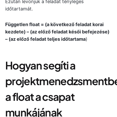
Ezután levonjuk a feladat tényleges
időtartamát.
Független float = (a következő feladat korai
kezdete) – (az előző feladat késői befejezése)
– (az előző feladat teljes időtartama
)
Hogyan segíti a
projektmenedzsmentb
a float a csapat
munkájának