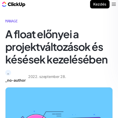
ClickUp blog
Kezdés
Ope
MANAGE
A float előnyei a
projektváltozások és
késések kezelésében
_
2022. szeptember 28.
_no-author