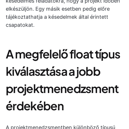
késedelmes feladatokra, hogy a projekt időben
elkészüljön. Egy másik esetben pedig előre
tájékoztathatja a késedelmek által érintett
csapatokat.
A megfelelő float típus
kiválasztása a jobb
projektmenedzsment
érdekében
A projektmenedzsmentben különböző típusú