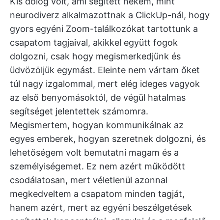
Kis dolog volt, ami segített nekem, mint
neurodiverz alkalmazottnak a ClickUp-nál, hogy
gyors egyéni Zoom-találkozókat tartottunk a
csapatom tagjaival, akikkel együtt fogok
dolgozni, csak hogy megismerkedjünk és
üdvözöljük egymást. Eleinte nem vártam őket
túl nagy izgalommal, mert elég ideges vagyok
az első benyomásoktól, de végül hatalmas
segítséget jelentettek számomra.
Megismertem, hogyan kommunikálnak az
egyes emberek, hogyan szeretnek dolgozni, és
lehetőségem volt bemutatni magam és a
személyiségemet. Ez nem azért működött
csodálatosan, mert véletlenül azonnal
megkedveltem a csapatom minden tagját,
hanem azért, mert az egyéni beszélgetések