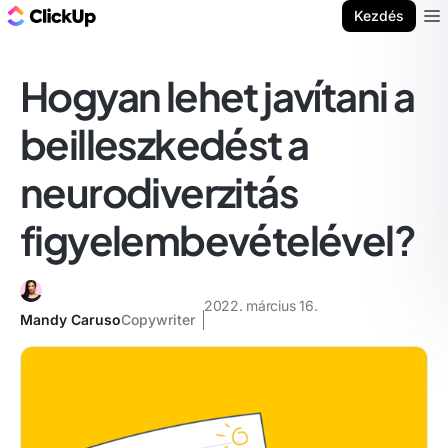
ClickUp blog
Kezdés
Ope
Hogyan lehet javítani a
beilleszkedést a
neurodiverzitás
figyelembevételével?
2022. március 16.
Mandy Caruso
Copywriter