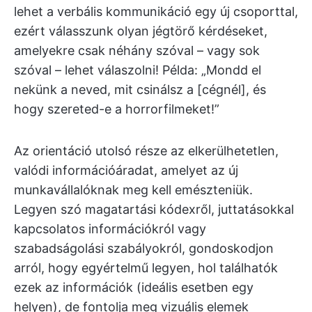
lehet a verbális kommunikáció egy új csoporttal,
ezért válasszunk olyan jégtörő kérdéseket,
amelyekre csak néhány szóval – vagy sok
szóval – lehet válaszolni! Példa: „Mondd el
nekünk a neved, mit csinálsz a [cégnél], és
hogy szereted-e a horrorfilmeket!”
Az orientáció utolsó része az elkerülhetetlen,
valódi információáradat, amelyet az új
munkavállalóknak meg kell emészteniük.
Legyen szó magatartási kódexről, juttatásokkal
kapcsolatos információkról vagy
szabadságolási szabályokról, gondoskodjon
arról, hogy egyértelmű legyen, hol találhatók
ezek az információk (ideális esetben egy
helyen), de fontolja meg vizuális elemek