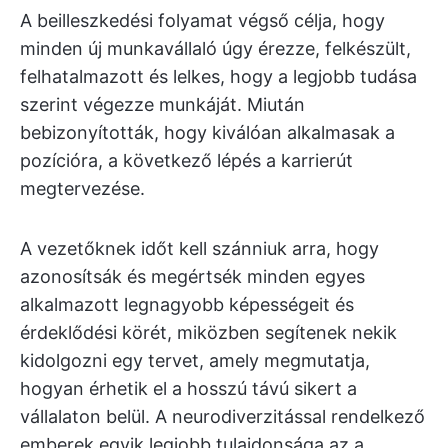
A beilleszkedési folyamat végső célja, hogy
minden új munkavállaló úgy érezze, felkészült,
felhatalmazott és lelkes, hogy a legjobb tudása
szerint végezze munkáját. Miután
bebizonyították, hogy kiválóan alkalmasak a
pozícióra, a következő lépés a karrierút
megtervezése.
A vezetőknek időt kell szánniuk arra, hogy
azonosítsák és megértsék minden egyes
alkalmazott legnagyobb képességeit és
érdeklődési körét, miközben segítenek nekik
kidolgozni egy tervet, amely megmutatja,
hogyan érhetik el a hosszú távú sikert a
vállalaton belül. A neurodiverzitással rendelkező
emberek egyik legjobb tulajdonsága az a