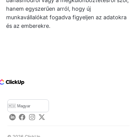
bánásmódról vagy a megkülönböztetésről szól,
hanem egyszerűen arról, hogy új
munkavállalókat fogadva figyeljen az adatokra
és az emberekre.
ClickUp Logo
LinkedIn
Facebook
Instagram
Twitter
©
2026
ClickUp