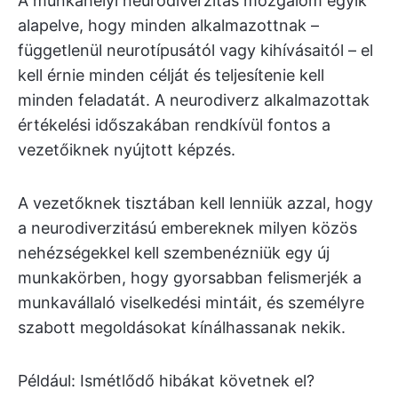
A munkahelyi neurodiverzitás mozgalom egyik
alapelve, hogy minden alkalmazottnak –
függetlenül neurotípusától vagy kihívásaitól – el
kell érnie minden célját és teljesítenie kell
minden feladatát. A neurodiverz alkalmazottak
értékelési időszakában rendkívül fontos a
vezetőiknek nyújtott képzés.
A vezetőknek tisztában kell lenniük azzal, hogy
a neurodiverzitású embereknek milyen közös
nehézségekkel kell szembenézniük egy új
munkakörben, hogy gyorsabban felismerjék a
munkavállaló viselkedési mintáit, és személyre
szabott megoldásokat kínálhassanak nekik.
Például: Ismétlődő hibákat követnek el?