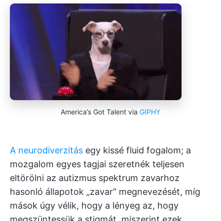
America’s Got Talent via
GIPHY
A neurodiverzitás
egy kissé fluid fogalom; a
mozgalom egyes tagjai szeretnék teljesen
eltörölni az autizmus spektrum zavarhoz
hasonló állapotok „zavar” megnevezését, míg
mások úgy vélik, hogy a lényeg az, hogy
megszüntessük a stigmát, miszerint ezek