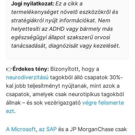
Jogi nyilatkozat:
Ez a cikk a
termelékenységet növelő eszközökről és
stratégiákról nyújt információkat. Nem
helyettesíti az ADHD vagy bármely más
egészségügyi állapot szakszerű orvosi
tanácsadását, diagnózisát vagy kezelését.
👉
Érdekes tény:
Bizonyított, hogy a
neurodiverzitású
tagokból álló csapatok 30%-
kal jobb teljesítményt nyújtanak, mint azok a
csapatok, amelyek csak neurotipikus tagokból
állnak – és sok vezérigazgató
végre felismerte
ezt
.
A Microsoft
,
az SAP
és a JP MorganChase csak