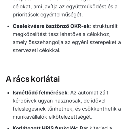
célokat, ami javítja az együttműködést és a
prioritások egyértelműségét.
Cselekvésre ösztönző OKR-ek
: strukturált
megközelítést tesz lehetővé a célokhoz,
amely összehangolja az egyéni szerepeket a
szervezeti célokkal.
A rács korlátai
Ismétlődő felmérések
: Az automatizált
kérdőívek ugyan hasznosak, de idővel
feleslegesnek tűnhetnek, és csökkenthetik a
munkavállalók elkötelezettségét.
Korlátozott HRIS funkciók
: Bár kiterjed a