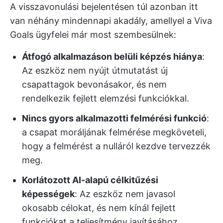
A visszavonulási bejelentésen túl azonban itt
van néhány mindennapi akadály, amellyel a Viva
Goals ügyfelei már most szembesülnek:
Átfogó alkalmazáson belüli képzés hiánya
:
Az eszköz nem nyújt útmutatást új
csapattagok bevonásakor, és nem
rendelkezik fejlett elemzési funkciókkal.
Nincs gyors alkalmazotti felmérési funkció
:
a csapat moráljának felmérése megköveteli,
hogy a felmérést a nulláról kezdve tervezzék
meg.
Korlátozott AI-alapú célkitűzési
képességek
: Az eszköz nem javasol
okosabb célokat, és nem kínál fejlett
funkciókat a teljesítmény javításához.