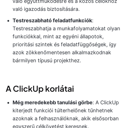
való együttműködésre és a közös célokhoz
való igazodás biztosítására.
Testreszabható feladatfunkciók
:
Testreszabhatja a munkafolyamatokat olyan
funkciókkal, mint az egyéni állapotok,
prioritási szintek és feladatfüggőségek, így
azok zökkenőmentesen alkalmazkodnak
bármilyen típusú projekthez.
A ClickUp korlátai
Még meredekebb tanulási görbe
: A ClickUp
kiterjedt funkciói túlterhelőnek tűnhetnek
azoknak a felhasználóknak, akik elsősorban
egyszerű célkövetést keresnek.