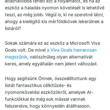
átláthatóbbá teheti ezt a folyamatot, és ha az
eszköz a haladás nyomon követését is lehetővé
teszi, az még jobb. Végül is, ki ne szeretné látni,
ahogy a kielégítő kis mérföldkövek lekerülnek a
listáról?
Sokak számára ez az eszköz a Microsoft Viva
Goals volt. De mivel
a Viva Goals hamarosan
megszűnik
, valószínűleg olyan alternatívát
keres, amely egyáltalán nem jelent változást.
Hogy segítsünk Önnek, összeállítottunk egy
listát fantasztikus célkitűzés- és
nyomonkövetési eszközökről, amelyek AI-
funkciókkal és még sok mással vannak
felszerelve, hogy könnyedén átállhasson.