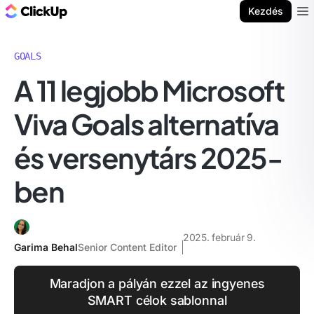
ClickUp blog
Kezdés
Ope
GOALS
A 11 legjobb Microsoft
Viva Goals alternatíva
és versenytárs 2025-
ben
2025. február 9.
Garima Behal
Senior Content Editor
Maradjon a pályán ezzel az ingyenes
SMART célok sablonnal