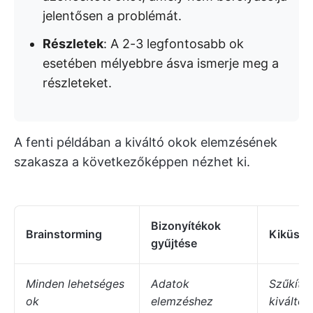
jelentősen a problémát.
Részletek
: A 2-3 legfontosabb ok
esetében mélyebbre ásva ismerje meg a
részleteket.
A fenti példában a kiváltó okok elemzésének
szakasza a következőképpen nézhet ki.
Bizonyítékok
Brainstorming
Kiküszö
gyűjtése
Minden lehetséges
Adatok
Szűkítse
ok
elemzéshez
kiváltó 