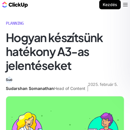
ClickUp blog
Kezdés
Ope
PLANNING
Hogyan készítsünk
hatékony A3-as
jelentéseket
2025. február 5.
Sudarshan Somanathan
Head of Content