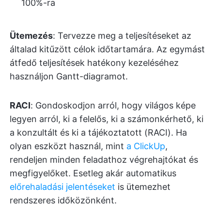
100%-ra
Ütemezés
: Tervezze meg a teljesítéseket az
általad kitűzött célok időtartamára. Az egymást
átfedő teljesítések hatékony kezeléséhez
használjon Gantt-diagramot.
RACI
: Gondoskodjon arról, hogy világos képe
legyen arról, ki a felelős, ki a számonkérhető, ki
a konzultált és ki a tájékoztatott (RACI). Ha
olyan eszközt használ, mint
a ClickUp
,
rendeljen minden feladathoz végrehajtókat és
megfigyelőket. Esetleg akár automatikus
előrehaladási jelentéseket
is ütemezhet
rendszeres időközönként.