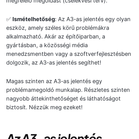
megfelelő megoldást (cselekvési terv).
✅
Ismételhetőség
: Az A3-as jelentés egy olyan
eszköz, amely széles körű problémákra
alkalmazható. Akár az építőiparban, a
gyártásban, a közösségi média
menedzsmentben vagy a szoftverfejlesztésben
dolgozik, az A3-as jelentés segíthet!
Magas szinten az A3-as jelentés egy
problémamegoldó munkalap. Részletes szinten
nagyobb áttekinthetőséget és láthatóságot
biztosít. Nézzük meg ezeket!
Az A3-as jelentés