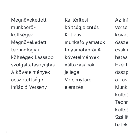
Megnövekedett
Kártérítési
Az inflác
munkaerő-
költségjelentés
verseny
költségek
Kritikus
követel
Megnövekedett
munkafolyamatok
összete
technológiai
folyamatábrái A
csak mar
költségek Lassabb
követelmények
hatással 
szolgáltatásnyújtás
változásának
Ezért
A követelmények
jellege
összpon
összetettsége
Versenytárs-
a követ
Infláció Verseny
elemzés
Munkae
költség
Technol
költség
Szállítás
hatékon