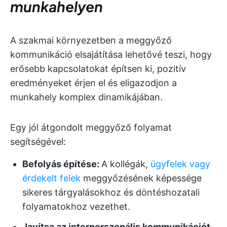
munkahelyen
A szakmai környezetben a meggyőző
kommunikáció elsajátítása lehetővé teszi, hogy
erősebb kapcsolatokat építsen ki, pozitív
eredményeket érjen el és eligazodjon a
munkahely komplex dinamikájában.
Egy jól átgondolt meggyőző folyamat
segítségével:
Befolyás építése:
A kollégák,
ügyfelek vagy
érdekelt felek
meggyőzésének képessége
sikeres tárgyalásokhoz és döntéshozatali
folyamatokhoz vezethet.
Javítsa az interperszonális kommunikációt