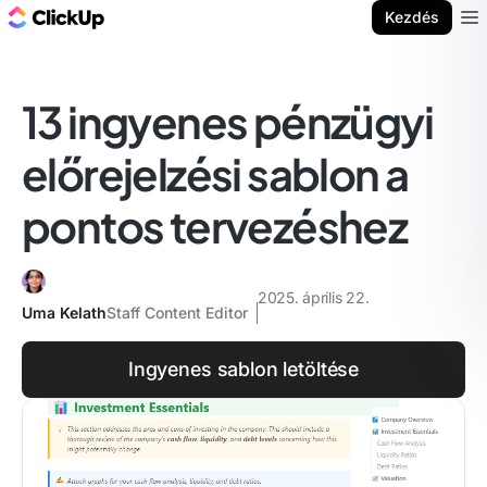
ClickUp blog
Kezdés
Ope
13 ingyenes pénzügyi
előrejelzési sablon a
pontos tervezéshez
2025. április 22.
Uma Kelath
Staff Content Editor
Ingyenes sablon letöltése