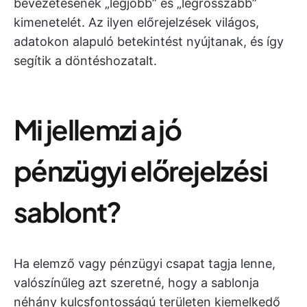
bevezetésének „legjobb” és „legrosszabb”
kimenetelét. Az ilyen előrejelzések világos,
adatokon alapuló betekintést nyújtanak, és így
segítik a döntéshozatalt.
Mi jellemzi a jó
pénzügyi előrejelzési
sablont?
Ha elemző vagy pénzügyi csapat tagja lenne,
valószínűleg azt szeretné, hogy a sablonja
néhány kulcsfontosságú területen kiemelkedő