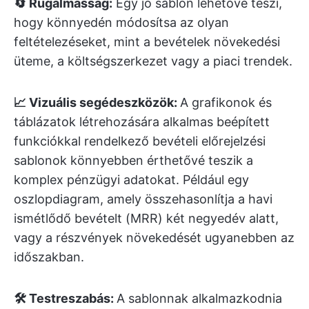
🔄 Rugalmasság:
Egy jó sablon lehetővé teszi,
hogy könnyedén módosítsa az olyan
feltételezéseket, mint a bevételek növekedési
üteme, a költségszerkezet vagy a piaci trendek.
📈 Vizuális segédeszközök:
A grafikonok és
táblázatok létrehozására alkalmas beépített
funkciókkal rendelkező bevételi előrejelzési
sablonok könnyebben érthetővé teszik a
komplex pénzügyi adatokat. Például egy
oszlopdiagram, amely összehasonlítja a havi
ismétlődő bevételt (MRR) két negyedév alatt,
vagy a részvények növekedését ugyanebben az
időszakban.
🛠️ Testreszabás:
A sablonnak alkalmazkodnia