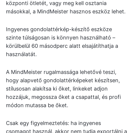
központi ötletét, vagy meg kell osztania
másokkal, a MindMeister hasznos eszköz lehet.
Ingyenes gondolattérkép-készítő eszköze
szinte túlságosan is könnyen használható –
körülbelül 60 másodperc alatt elsajátíthatja a
használatát.
A MindMeister rugalmassága lehetővé teszi,
hogy alapvető gondolattérképeket készítsen,
stílusosan alakítsa ki őket, linkeket adjon
hozzájuk, megossza őket a csapattal, és profi
módon mutassa be őket.
Csak egy figyelmeztetés: ha ingyenes
csomagot használ, akkor nem tudja exportálni a