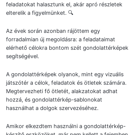
feladatokat halasztunk el, akár apró részletek
elterelik a figyelmünket. 🔍
Az évek során azonban rájöttem egy
forradalmian új megoldásra: a feladataimat
elérhető célokra bontom szét gondolattérképek
segítségével.
A gondolattérképek olyanok, mint egy vizuális
játszótér a célok, feladatok és ötletek számára.
Megtervezheti fő ötletét, alakzatokat adhat
hozzá, és gondolattérkép-sablonokat
használhat a dolgok szervezéséhez.
Amikor elkezdtem használni a gondolattérkép-
készítő eszközöket, már nem kellett a fejemben