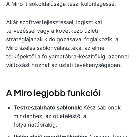
A Miro-t sokoldalúsága teszi különlegessé.
Akár szoftverfejlesztéssel, logisztikai
tervezéssel vagy a következő üzleti
stratégiájának kidolgozásával foglalkozik, a
Miro széles sablonválasztéka, az elme
térképektől a folyamatábra-készítőkig, azonnal
változást hozhat az üzleti tevékenységében.
A Miro legjobb funkciói
Testreszabható sablonok:
Kész sablonok
mindenhez, az ötleteléstől a
folyamatábrákig.
Valós idejű együttműködés:
A csapat tagjai