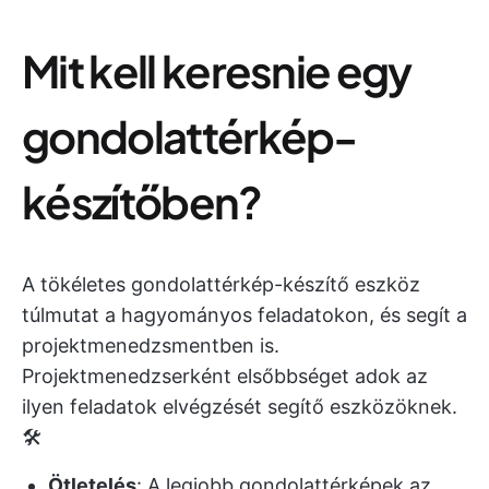
Mit kell keresnie egy
gondolattérkép-
készítőben?
A tökéletes gondolattérkép-készítő eszköz
túlmutat a hagyományos feladatokon, és segít a
projektmenedzsmentben is.
Projektmenedzserként elsőbbséget adok az
ilyen feladatok elvégzését segítő eszközöknek.
🛠️
Ötletelés
: A legjobb gondolattérképek az