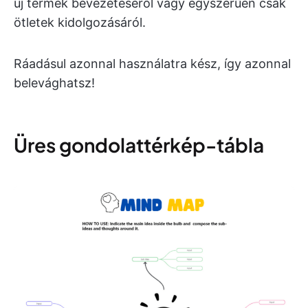
új termék bevezetéséről vagy egyszerűen csak
ötletek kidolgozásáról.
Ráadásul azonnal használatra kész, így azonnal
belevághatsz!
Üres gondolattérkép-tábla