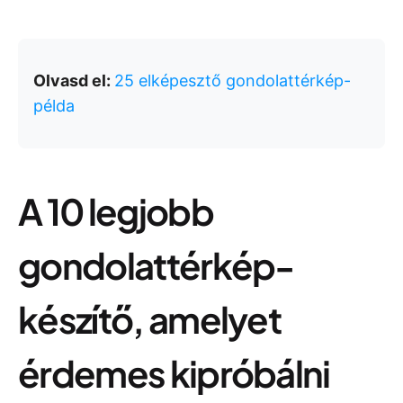
Olvasd el:
25 elképesztő gondolattérkép-
példa
A 10 legjobb
gondolattérkép-
készítő, amelyet
érdemes kipróbálni