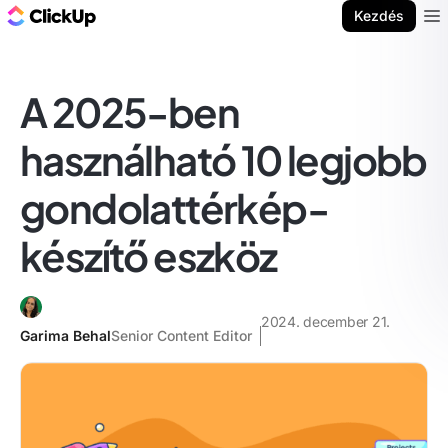
ClickUp blog
Kezdés
Ope
A 2025-ben
használható 10 legjobb
gondolattérkép-
készítő eszköz
2024. december 21.
Garima Behal
Senior Content Editor